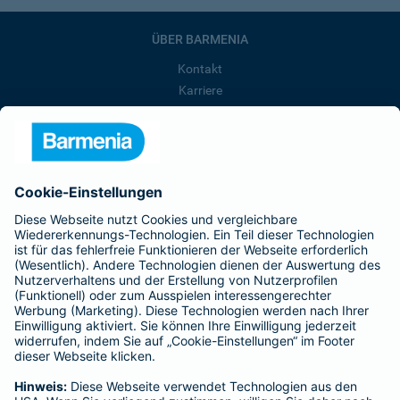
ÜBER BARMENIA
Kontakt
Karriere
Presse
Unternehmen
Anfahrt
Affiliate-Partner werden
Barmenia ist Teil der BarmeniaGothaer
BELIEBTE SEITEN
Kranken-Zusatzversicherung
Tierversicherungen
Haftpflichtversicherung
Hausratversicherung
SERVICE
Adresse ändern