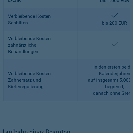
LASIK
bis 1.000 EUR
enthalt
Verbleibende Kosten
Sehhilfen
bis 200 EUR
Verbleibende Kosten
enthalt
zahnärztliche
Behandlungen
in den ersten beid
Verbleibende Kosten
Kalenderjahren
Zahnersatz und
auf insgesamt 5.000
Kieferregulierung
begrenzt,
danach ohne Gren
Laufbahn eines Beamten