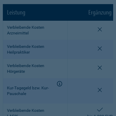
Leistung
Ergänzung
Verbleibende Kosten
nicht e
Arzneimittel
Verbleibende Kosten
nicht e
Heilpraktiker
Verbleibende Kosten
nicht e
Hörgeräte
Kur-Tagegeld bzw. Kur-
nicht e
Pauschale
enthalt
Verbleibende Kosten