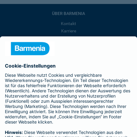
ÜBER BARMENIA
Kontakt
Karriere
Presse
Unternehmen
Anfahrt
Affiliate-Partner werden
Barmenia ist Teil der BarmeniaGothaer
BELIEBTE SEITEN
Kranken-Zusatzversicherung
Tierversicherungen
Haftpflichtversicherung
Hausratversicherung
SERVICE
Adresse ändern