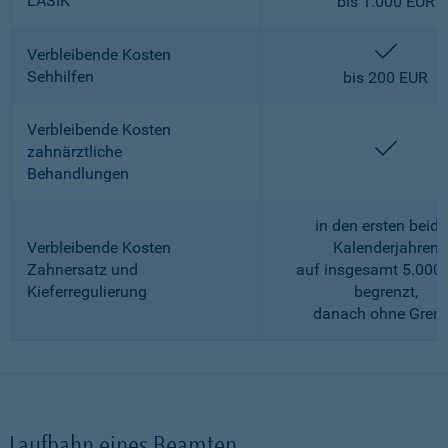
LASIK
bis 1.000 EUR
enthalt
Verbleibende Kosten
Sehhilfen
bis 200 EUR
Verbleibende Kosten
enthalt
zahnärztliche
Behandlungen
in den ersten beid
Verbleibende Kosten
Kalenderjahren
Zahnersatz und
auf insgesamt 5.000
Kieferregulierung
begrenzt,
danach ohne Gren
Laufbahn eines Beamten