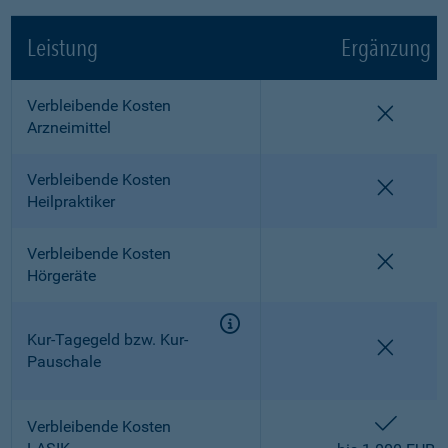
Leistung
Ergänzung
Verbleibende Kosten
nicht e
Arzneimittel
Verbleibende Kosten
nicht e
Heilpraktiker
Verbleibende Kosten
nicht e
Hörgeräte
Kur-Tagegeld bzw. Kur-
nicht e
Pauschale
enthalt
Verbleibende Kosten