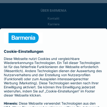
ÜBER BARMENIA
Kontakt
Karriere
Presse
Unternehmen
Anfahrt
Affiliate-Partner werden
Barmenia ist Teil der BarmeniaGothaer
BELIEBTE SEITEN
Kranken-Zusatzversicherung
Tierversicherungen
Haftpflichtversicherung
Hausratversicherung
SERVICE
Adresse ändern