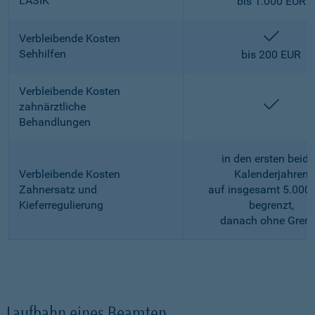
LASIK
bis 1.000 EUR
enthalt
Verbleibende Kosten
Sehhilfen
bis 200 EUR
Verbleibende Kosten
enthalt
zahnärztliche
Behandlungen
in den ersten beid
Verbleibende Kosten
Kalenderjahren
Zahnersatz und
auf insgesamt 5.000
Kieferregulierung
begrenzt,
danach ohne Gren
Laufbahn eines Beamten