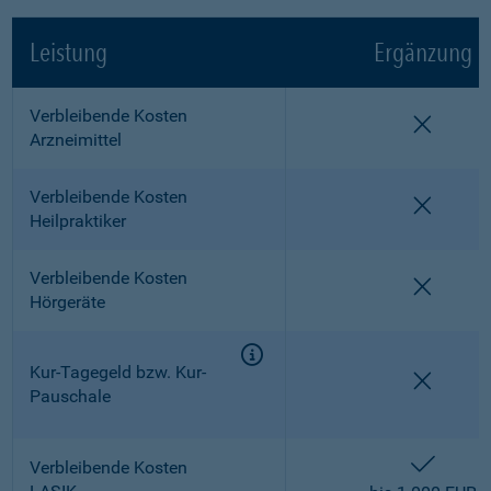
Leistung
Ergänzung
Verbleibende Kosten
nicht e
Arzneimittel
Verbleibende Kosten
nicht e
Heilpraktiker
Verbleibende Kosten
nicht e
Hörgeräte
Kur-Tagegeld bzw. Kur-
nicht e
Pauschale
enthalt
Verbleibende Kosten