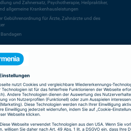
ng und Zahnersatz, Psychotherapie, Heilpraktiker,
nd allgemeine Krankenhausleistungen
r Gebührenordnung für Ärzte, Zahnärzte und des
ker
B. Bandagen
 beiden Kalenderjahren, ab dem dritten Jahr ist die
zentstufe unbegrenzt
deine Krankenversicherung