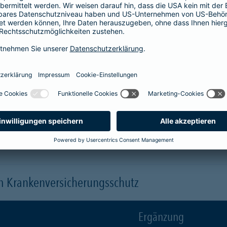
Krankenhaus
er
1-Bett-Absicherung
sicherst du dir zusätzlich folgende Leis
 (je nach gewähltem Baustein)
 einen Arzt oder eine Ärztin der Wahl ("Chefarztbehandlung")
hme der Wahlleistungen
orleistung der Beihilfe
en
m Krankenversicherungsschutz
Ergänzung