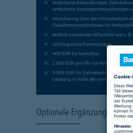
Ambulante Behandlungen, Zahnbehandlu
ambulante Vorsorgeuntersuchungen u
Absicherung über den Höchstsätzen de
Gebührenverzeichnisses für Heilprakti
ärztlich verordnete Hilfsmittel wie z. 
umfangreiche Kurleistungen
400 EUR für Sehhilfen
2.000 EUR pro Ohr für Hörgeräte
5.000 EUR für Zahnersatz in den ersten
Leistung in Höhe der vereinbarten Pro
Optionale Ergänzungen für 