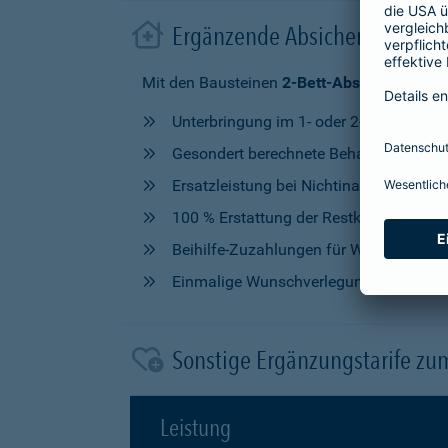
Ergänzende Absicherung im 
Mit den Bausteinen
2-Bett-Absicherung
od
Unterbringung im 1- oder 2-Bettzimmer
Gesondert berechnete Behandlung durch
Ersatzleistung bei Nichtinanspruchna
100 % Erstattung der Restkosten, nach V
Beihilfe-Zuzahlungen für Wahlleistung
Einmalige Wunschverlegung
Sonstige Ergänzungstarife zu
Leistung