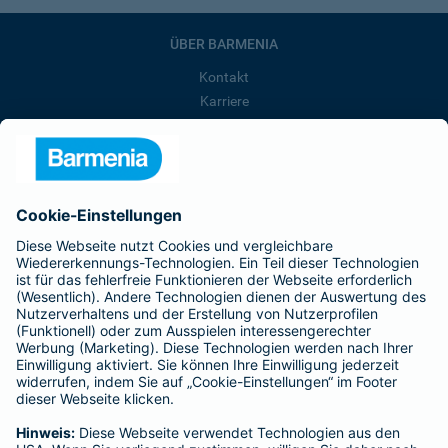
ÜBER BARMENIA
Kontakt
Karriere
Presse
Unternehmen
Anfahrt
Affiliate-Partner werden
Barmenia ist Teil der BarmeniaGothaer
BELIEBTE SEITEN
Kranken-Zusatzversicherung
Tierversicherungen
Haftpflichtversicherung
Hausratversicherung
SERVICE
Adresse ändern