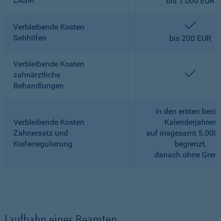
LASIK
bis 1.000 EUR
enthalt
Verbleibende Kosten
Sehhilfen
bis 200 EUR
Verbleibende Kosten
enthalt
zahnärztliche
Behandlungen
in den ersten beid
Verbleibende Kosten
Kalenderjahren
Zahnersatz und
auf insgesamt 5.000
Kieferregulierung
begrenzt,
danach ohne Gren
Laufbahn eines Beamten