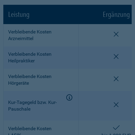
Leistung
Ergänzung
Verbleibende Kosten
nicht e
Arzneimittel
Verbleibende Kosten
nicht e
Heilpraktiker
Verbleibende Kosten
nicht e
Hörgeräte
Kur-Tagegeld bzw. Kur-
nicht e
Pauschale
enthalt
Verbleibende Kosten