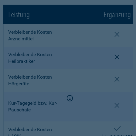
Leistung
Ergänzung
Verbleibende Kosten
nicht e
Arzneimittel
Verbleibende Kosten
nicht e
Heilpraktiker
Verbleibende Kosten
nicht e
Hörgeräte
Kur-Tagegeld bzw. Kur-
nicht e
Pauschale
enthalt
Verbleibende Kosten