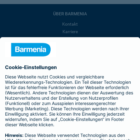
ÜBER BARMENIA
Kontakt
Karriere
Presse
Unternehmen
Anfahrt
Affiliate-Partner werden
Barmenia ist Teil der BarmeniaGothaer
BELIEBTE SEITEN
Kranken-Zusatzversicherung
Tierversicherungen
Haftpflichtversicherung
Hausratversicherung
SERVICE
Adresse ändern