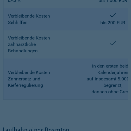
LASIK
bis 1.000 EUR
enthalt
Verbleibende Kosten
Sehhilfen
bis 200 EUR
Verbleibende Kosten
enthalt
zahnärztliche
Behandlungen
in den ersten beid
Verbleibende Kosten
Kalenderjahren
Zahnersatz und
auf insgesamt 5.000
Kieferregulierung
begrenzt,
danach ohne Gren
Laufbahn eines Beamten