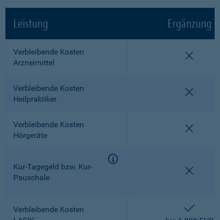
Leistung
Ergänzung
Verbleibende Kosten
nicht e
Arzneimittel
Verbleibende Kosten
nicht e
Heilpraktiker
Verbleibende Kosten
nicht e
Hörgeräte
Kur-Tagegeld bzw. Kur-
nicht e
Pauschale
enthalt
Verbleibende Kosten