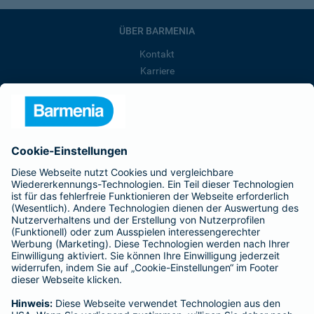
ÜBER BARMENIA
Kontakt
Karriere
Presse
Unternehmen
Anfahrt
Affiliate-Partner werden
Barmenia ist Teil der BarmeniaGothaer
BELIEBTE SEITEN
Kranken-Zusatzversicherung
Tierversicherungen
Haftpflichtversicherung
Hausratversicherung
SERVICE
Adresse ändern