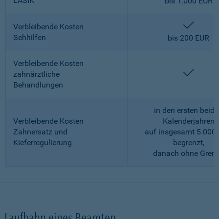
LASIK
bis 1.000 EUR
enthalt
Verbleibende Kosten
Sehhilfen
bis 200 EUR
Verbleibende Kosten
enthalt
zahnärztliche
Behandlungen
in den ersten beid
Verbleibende Kosten
Kalenderjahren
Zahnersatz und
auf insgesamt 5.000
Kieferregulierung
begrenzt,
danach ohne Gren
Laufbahn eines Beamten