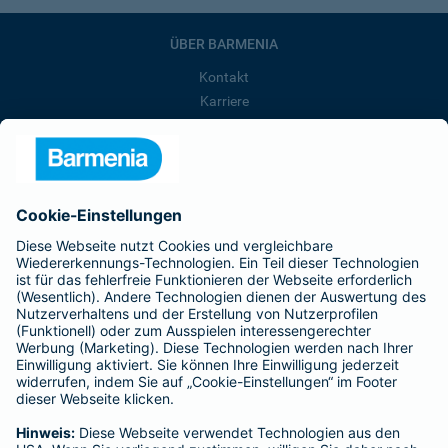
ÜBER BARMENIA
Kontakt
Karriere
Presse
Unternehmen
Anfahrt
Affiliate-Partner werden
Barmenia ist Teil der BarmeniaGothaer
BELIEBTE SEITEN
Kranken-Zusatzversicherung
Tierversicherungen
Haftpflichtversicherung
Hausratversicherung
SERVICE
Adresse ändern