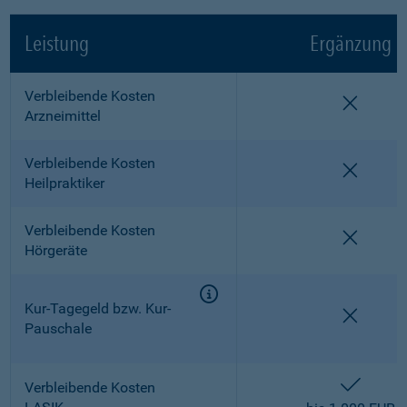
Leistung
Ergänzung
Verbleibende Kosten
nicht e
Arzneimittel
Verbleibende Kosten
nicht e
Heilpraktiker
Verbleibende Kosten
nicht e
Hörgeräte
Kur-Tagegeld bzw. Kur-
nicht e
Pauschale
enthalt
Verbleibende Kosten