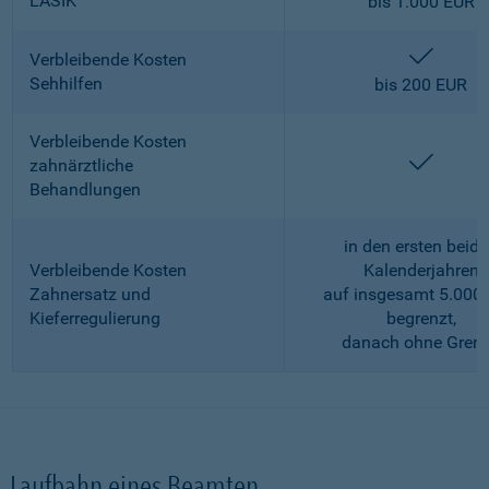
LASIK
bis 1.000 EUR
enthalt
Verbleibende Kosten
Sehhilfen
bis 200 EUR
Verbleibende Kosten
enthalt
zahnärztliche
Behandlungen
in den ersten beid
Verbleibende Kosten
Kalenderjahren
Zahnersatz und
auf insgesamt 5.000
Kieferregulierung
begrenzt,
danach ohne Gren
Laufbahn eines Beamten