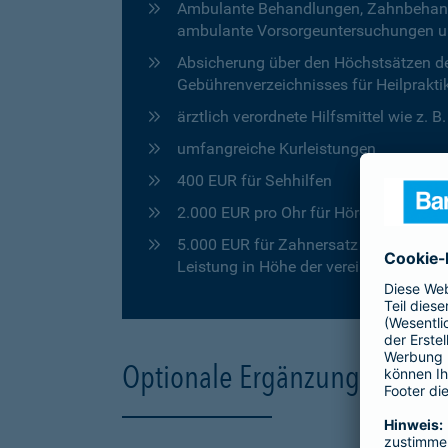
Ambulante Behandlungen, Zahnbehandlu
ambulante Vorsorgeuntersuchungen u
Absicherung über den Höchstsätzen de
Gebührenverzeichnisses für Heilprakti
ärztlich verordnete Hilfsmittel wie z. 
umfangreiche Kurleistungen
400 EUR für Sehhilfen
2.000 EUR pro Ohr für Hörgeräte
5.000 EUR für Zahnersatz in den ersten
Leistung in Höhe der vereinbarten Pro
Optionale Ergänzungen für 