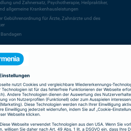
ng und Zahnersatz, Psychotherapie, Heilpraktiker,
nd allgemeine Krankenhausleistungen
r Gebührenordnung für Ärzte, Zahnärzte und des
ker
B. Bandagen
 beiden Kalenderjahren, ab dem dritten Jahr ist die
zentstufe unbegrenzt
deine Krankenversicherung