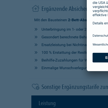
Ergänzende Absicherung im 
Mit den Bausteinen
2-Bett-Absicherung
od
Unterbringung im 1- oder 2-Bettzimmer
Gesondert berechnete Behandlung durch
Ersatzleistung bei Nichtinanspruchna
100 % Erstattung der Restkosten, nach V
Beihilfe-Zuzahlungen für Wahlleistung
Einmalige Wunschverlegung
Sonstige Ergänzungstarife zu
Leistung