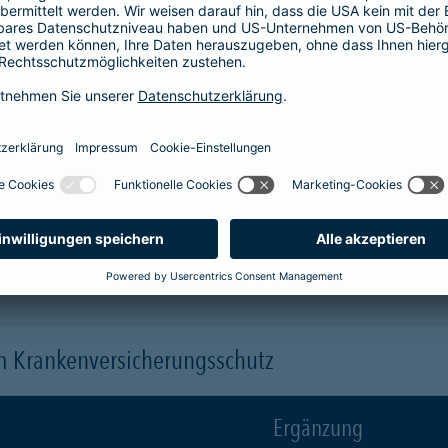
Krankenhaus
er
1-Bett-Absicherung
sicherst du dir zusätzlich folgende Leis
 (je nach gewähltem Baustein)
 einen Arzt oder eine Ärztin der Wahl ("Chefarztbehandlung")
hme der Wahlleistungen
orleistung der Beihilfe
en
m Krankenversicherungsschutz
Ergänzung