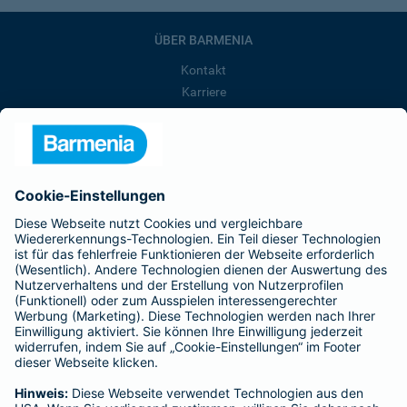
ÜBER BARMENIA
Kontakt
Karriere
Presse
Unternehmen
Anfahrt
Affiliate-Partner werden
Barmenia ist Teil der BarmeniaGothaer
BELIEBTE SEITEN
Kranken-Zusatzversicherung
Tierversicherungen
Haftpflichtversicherung
Hausratversicherung
SERVICE
Adresse ändern