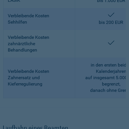
LASIK
bis 1.000 EUR
enthalt
Verbleibende Kosten
Sehhilfen
bis 200 EUR
Verbleibende Kosten
enthalt
zahnärztliche
Behandlungen
in den ersten beid
Verbleibende Kosten
Kalenderjahren
Zahnersatz und
auf insgesamt 5.000
Kieferregulierung
begrenzt,
danach ohne Gren
Laufbahn eines Beamten