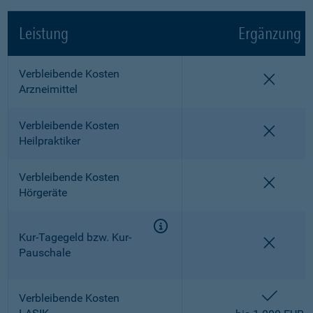
Leistung
Ergänzung
Verbleibende Kosten
nicht e
Arzneimittel
Verbleibende Kosten
nicht e
Heilpraktiker
Verbleibende Kosten
nicht e
Hörgeräte
Kur-Tagegeld bzw. Kur-
nicht e
Pauschale
enthalt
Verbleibende Kosten