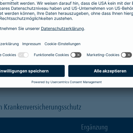
Krankenhaus
er
1-Bett-Absicherung
sicherst du dir zusätzlich folgende Leis
 (je nach gewähltem Baustein)
 einen Arzt oder eine Ärztin der Wahl ("Chefarztbehandlung")
hme der Wahlleistungen
orleistung der Beihilfe
en
m Krankenversicherungsschutz
Ergänzung