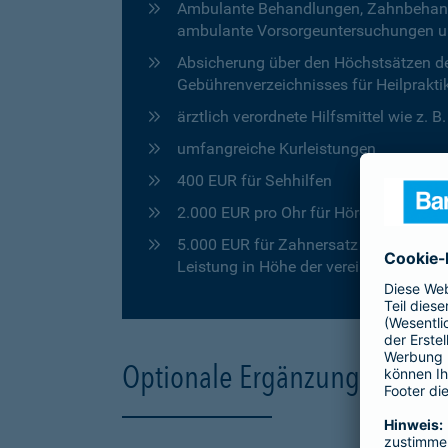
Ambulante Behandlungen, Zahnbehandlu
ambulante Vorsorgeuntersuchungen u
Absicherung über den Höchstsätzen de
Gebührenverzeichnisses für Heilprakti
ärztlich verordnete Hilfsmittel wie z. 
umfangreiche Kurleistungen
400 EUR für Sehhilfen
2.000 EUR pro Ohr für Hörgeräte
5.000 EUR für Zahnersatz in den ersten
Leistung in Höhe der vereinbarten Pro
Optionale Ergänzungen für 