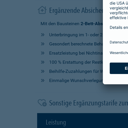
Ergänzende Absicherung im 
Mit den Bausteinen
2-Bett-Absicherung
od
Unterbringung im 1- oder 2-Bettzimmer
Gesondert berechnete Behandlung durch
Ersatzleistung bei Nichtinanspruchna
100 % Erstattung der Restkosten, nach V
Beihilfe-Zuzahlungen für Wahlleistung
Einmalige Wunschverlegung
Sonstige Ergänzungstarife zu
Leistung