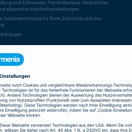
ng und Zahnersatz, Psychotherapie, Heilpraktiker,
nd allgemeine Krankenhausleistungen
r Gebührenordnung für Ärzte, Zahnärzte und des
ker
B. Bandagen
 beiden Kalenderjahren, ab dem dritten Jahr ist die
zentstufe unbegrenzt
deine Krankenversicherung