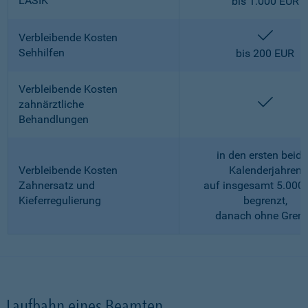
LASIK
bis 1.000 EUR
enthalt
Verbleibende Kosten
Sehhilfen
bis 200 EUR
Verbleibende Kosten
enthalt
zahnärztliche
Behandlungen
in den ersten beid
Verbleibende Kosten
Kalenderjahren
Zahnersatz und
auf insgesamt 5.000
Kieferregulierung
begrenzt,
danach ohne Gren
Laufbahn eines Beamten