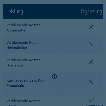
Leistung
Ergänzung
Verbleibende Kosten
nicht e
Arzneimittel
Verbleibende Kosten
nicht e
Heilpraktiker
Verbleibende Kosten
nicht e
Hörgeräte
Kur-Tagegeld bzw. Kur-
nicht e
Pauschale
enthalt
Verbleibende Kosten