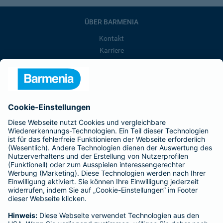
ÜBER BARMENIA
Kontakt
Karriere
Presse
Unternehmen
Anfahrt
Affiliate-Partner werden
Barmenia ist Teil der BarmeniaGothaer
BELIEBTE SEITEN
Kranken-Zusatzversicherung
Tierversicherungen
Haftpflichtversicherung
Hausratversicherung
SERVICE
Adresse ändern