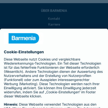
ÜBER BARMENIA
Kontakt
Karriere
Presse
Unternehmen
Anfahrt
Affiliate-Partner werden
Barmenia ist Teil der BarmeniaGothaer
BELIEBTE SEITEN
Kranken-Zusatzversicherung
Tierversicherungen
Haftpflichtversicherung
Hausratversicherung
SERVICE
Adresse ändern