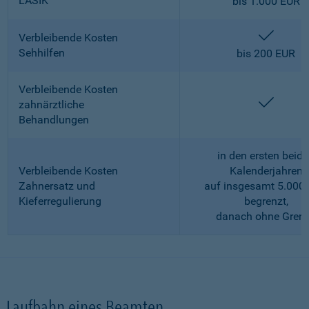
LASIK
bis 1.000 EUR
enthalt
Verbleibende Kosten
Sehhilfen
bis 200 EUR
Verbleibende Kosten
enthalt
zahnärztliche
Behandlungen
in den ersten beid
Verbleibende Kosten
Kalenderjahren
Zahnersatz und
auf insgesamt 5.000
Kieferregulierung
begrenzt,
danach ohne Gren
Laufbahn eines Beamten