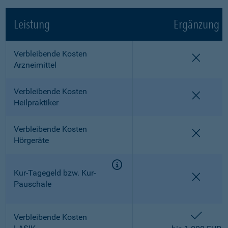
Leistung
Ergänzung
Verbleibende Kosten
nicht e
Arzneimittel
Verbleibende Kosten
nicht e
Heilpraktiker
Verbleibende Kosten
nicht e
Hörgeräte
Kur-Tagegeld bzw. Kur-
nicht e
Pauschale
enthalt
Verbleibende Kosten