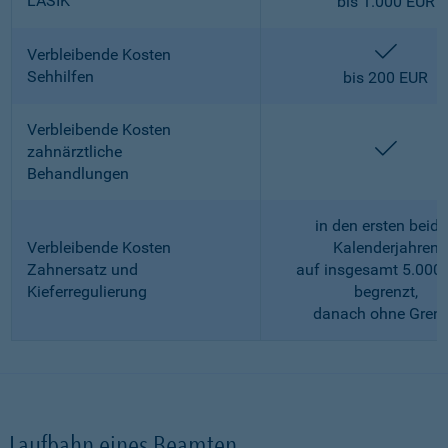
LASIK
bis 1.000 EUR
enthalt
Verbleibende Kosten
Sehhilfen
bis 200 EUR
Verbleibende Kosten
enthalt
zahnärztliche
Behandlungen
in den ersten beid
Verbleibende Kosten
Kalenderjahren
Zahnersatz und
auf insgesamt 5.000
Kieferregulierung
begrenzt,
danach ohne Gren
Laufbahn eines Beamten