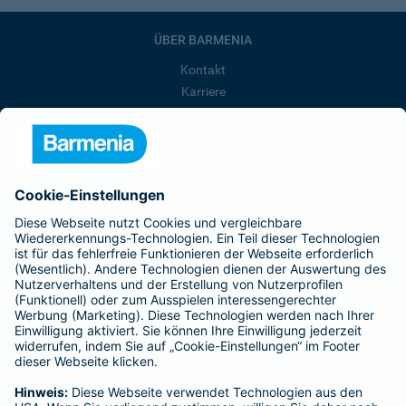
ÜBER BARMENIA
Kontakt
Karriere
Presse
Unternehmen
Anfahrt
Affiliate-Partner werden
Barmenia ist Teil der BarmeniaGothaer
BELIEBTE SEITEN
Kranken-Zusatzversicherung
Tierversicherungen
Haftpflichtversicherung
Hausratversicherung
SERVICE
Adresse ändern