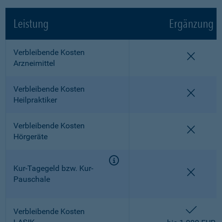
Leistung
Ergänzung
Verbleibende Kosten
nicht e
Arzneimittel
Verbleibende Kosten
nicht e
Heilpraktiker
Verbleibende Kosten
nicht e
Hörgeräte
Kur-Tagegeld bzw. Kur-
nicht e
Pauschale
enthalt
Verbleibende Kosten