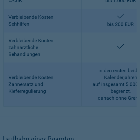
LASIK
bis 1.000 EUR
enthalt
Verbleibende Kosten
Sehhilfen
bis 200 EUR
Verbleibende Kosten
enthalt
zahnärztliche
Behandlungen
in den ersten beid
Verbleibende Kosten
Kalenderjahren
Zahnersatz und
auf insgesamt 5.000
Kieferregulierung
begrenzt,
danach ohne Gren
Laufbahn eines Beamten