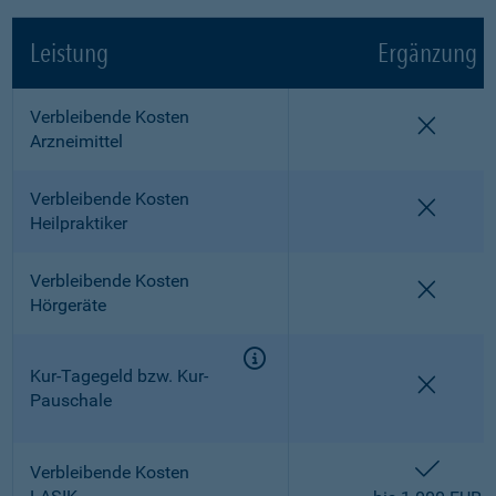
Leistung
Ergänzung
Verbleibende Kosten
nicht e
Arzneimittel
Verbleibende Kosten
nicht e
Heilpraktiker
Verbleibende Kosten
nicht e
Hörgeräte
Kur-Tagegeld bzw. Kur-
nicht e
Pauschale
enthalt
Verbleibende Kosten