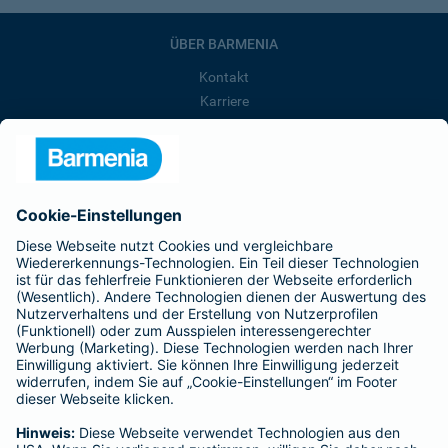
ÜBER BARMENIA
Kontakt
Karriere
Presse
Unternehmen
Anfahrt
Affiliate-Partner werden
Barmenia ist Teil der BarmeniaGothaer
BELIEBTE SEITEN
Kranken-Zusatzversicherung
Tierversicherungen
Haftpflichtversicherung
Hausratversicherung
SERVICE
Adresse ändern