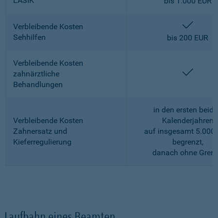
LASIK
bis 1.000 EUR
enthalt
Verbleibende Kosten
Sehhilfen
bis 200 EUR
Verbleibende Kosten
enthalt
zahnärztliche
Behandlungen
in den ersten beid
Verbleibende Kosten
Kalenderjahren
Zahnersatz und
auf insgesamt 5.000
Kieferregulierung
begrenzt,
danach ohne Gren
Laufbahn eines Beamten