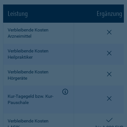
Leistung
Ergänzung
Verbleibende Kosten
nicht e
Arzneimittel
Verbleibende Kosten
nicht e
Heilpraktiker
Verbleibende Kosten
nicht e
Hörgeräte
Kur-Tagegeld bzw. Kur-
nicht e
Pauschale
enthalt
Verbleibende Kosten