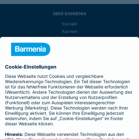
ÜBER BARMENIA
Kontakt
Karriere
Presse
Unternehmen
Anfahrt
Affiliate-Partner werden
Barmenia ist Teil der BarmeniaGothaer
BELIEBTE SEITEN
Kranken-Zusatzversicherung
Tierversicherungen
Haftpflichtversicherung
Hausratversicherung
SERVICE
Adresse ändern