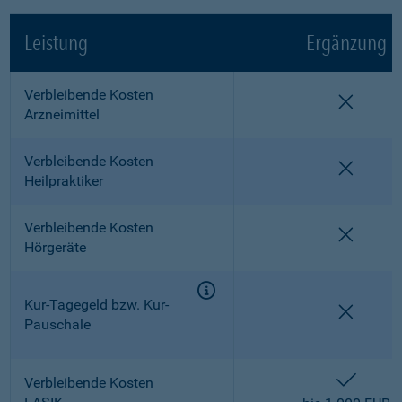
Leistung
Ergänzung
Verbleibende Kosten
nicht e
Arzneimittel
Verbleibende Kosten
nicht e
Heilpraktiker
Verbleibende Kosten
nicht e
Hörgeräte
Kur-Tagegeld bzw. Kur-
nicht e
Pauschale
enthalt
Verbleibende Kosten