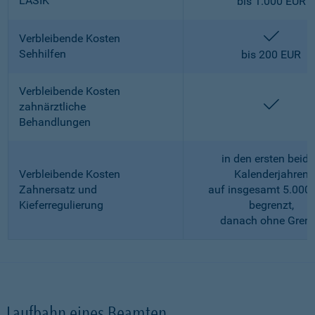
LASIK
bis 1.000 EUR
enthalt
Verbleibende Kosten
Sehhilfen
bis 200 EUR
Verbleibende Kosten
enthalt
zahnärztliche
Behandlungen
in den ersten beid
Verbleibende Kosten
Kalenderjahren
Zahnersatz und
auf insgesamt 5.000
Kieferregulierung
begrenzt,
danach ohne Gren
Laufbahn eines Beamten