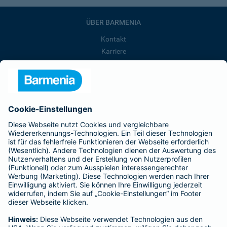
ÜBER BARMENIA
Kontakt
Karriere
Presse
Unternehmen
Anfahrt
Affiliate-Partner werden
Barmenia ist Teil der BarmeniaGothaer
BELIEBTE SEITEN
Kranken-Zusatzversicherung
Tierversicherungen
Haftpflichtversicherung
Hausratversicherung
SERVICE
Adresse ändern