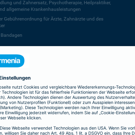
ng und Zahnersatz, Psychotherapie, Heilpraktiker,
nd allgemeine Krankenhausleistungen
r Gebührenordnung für Ärzte, Zahnärzte und des
ker
B. Bandagen
 beiden Kalenderjahren, ab dem dritten Jahr ist die
zentstufe unbegrenzt
deine Krankenversicherung