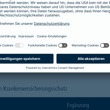
Krankenhaus
er
1-Bett-Absicherung
sicherst du dir zusätzlich folgende Leis
 (je nach gewähltem Baustein)
 einen Arzt oder eine Ärztin der Wahl ("Chefarztbehandlung")
hme der Wahlleistungen
orleistung der Beihilfe
en
m Krankenversicherungsschutz
Ergänzung