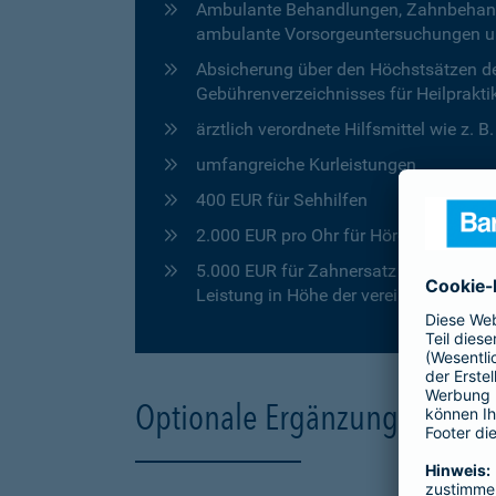
Ambulante Behandlungen, Zahnbehandlu
ambulante Vorsorgeuntersuchungen u
Absicherung über den Höchstsätzen de
Gebührenverzeichnisses für Heilprakti
ärztlich verordnete Hilfsmittel wie z. 
umfangreiche Kurleistungen
400 EUR für Sehhilfen
2.000 EUR pro Ohr für Hörgeräte
5.000 EUR für Zahnersatz in den ersten
Leistung in Höhe der vereinbarten Pro
Optionale Ergänzungen für 