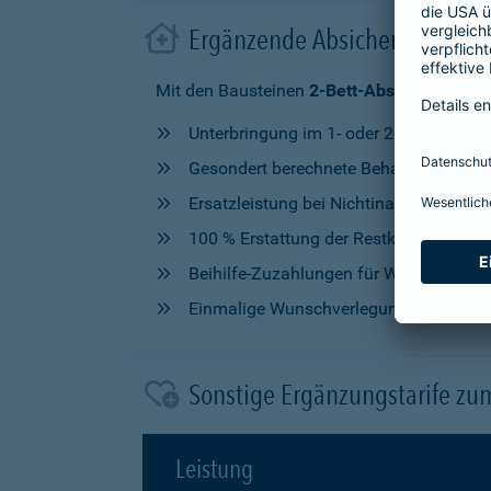
Ergänzende Absicherung im 
Mit den Bausteinen
2-Bett-Absicherung
od
Unterbringung im 1- oder 2-Bettzimmer
Gesondert berechnete Behandlung durch
Ersatzleistung bei Nichtinanspruchna
100 % Erstattung der Restkosten, nach V
Beihilfe-Zuzahlungen für Wahlleistung
Einmalige Wunschverlegung
Sonstige Ergänzungstarife zu
Leistung