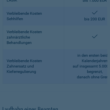
LASIK
bis 1.000 EUR
enthalt
Verbleibende Kosten
Sehhilfen
bis 200 EUR
Verbleibende Kosten
enthalt
zahnärztliche
Behandlungen
in den ersten beid
Verbleibende Kosten
Kalenderjahren
Zahnersatz und
auf insgesamt 5.000
Kieferregulierung
begrenzt,
danach ohne Gren
Laufbahn eines Beamten