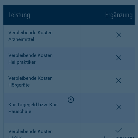
Leistung
Ergänzung
Verbleibende Kosten
nicht e
Arzneimittel
Verbleibende Kosten
nicht e
Heilpraktiker
Verbleibende Kosten
nicht e
Hörgeräte
Kur-Tagegeld bzw. Kur-
nicht e
Pauschale
enthalt
Verbleibende Kosten