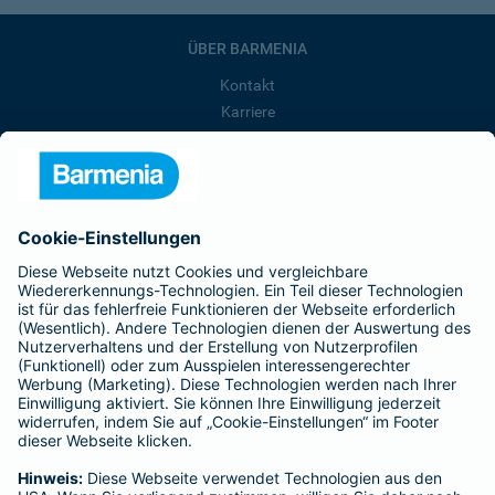
ÜBER BARMENIA
Kontakt
Karriere
Presse
Unternehmen
Anfahrt
Affiliate-Partner werden
Barmenia ist Teil der BarmeniaGothaer
BELIEBTE SEITEN
Kranken-Zusatzversicherung
Tierversicherungen
Haftpflichtversicherung
Hausratversicherung
SERVICE
Adresse ändern