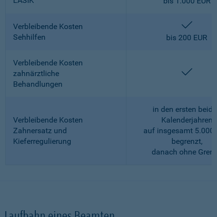
LASIK
bis 1.000 EUR
enthalt
Verbleibende Kosten
Sehhilfen
bis 200 EUR
Verbleibende Kosten
enthalt
zahnärztliche
Behandlungen
in den ersten beid
Verbleibende Kosten
Kalenderjahren
Zahnersatz und
auf insgesamt 5.000
Kieferregulierung
begrenzt,
danach ohne Gren
Laufbahn eines Beamten