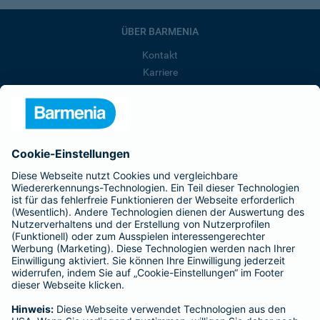
ÜBER BARMENIA
Kontakt
Karriere
Presse
Unternehmen
Anfahrt
Affiliate-Partner werden
Barmenia ist Teil der BarmeniaGothaer
BELIEBTE SEITEN
Kranken-Zusatzversicherung
Tierversicherungen
Haftpflichtversicherung
Hausratversicherung
SERVICE
Adresse ändern