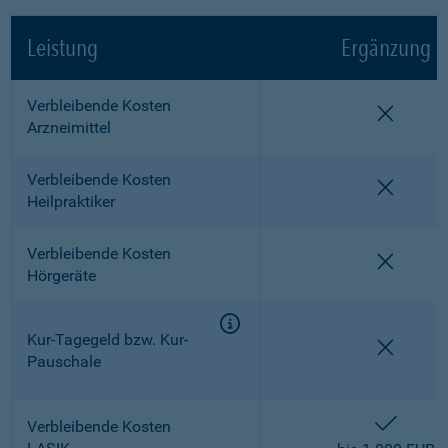
Leistung
Ergänzung
Verbleibende Kosten
nicht e
Arzneimittel
Verbleibende Kosten
nicht e
Heilpraktiker
Verbleibende Kosten
nicht e
Hörgeräte
Kur-Tagegeld bzw. Kur-
nicht e
Pauschale
enthalt
Verbleibende Kosten