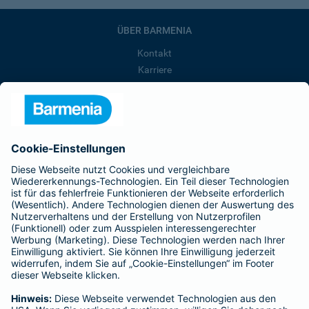
ÜBER BARMENIA
Kontakt
Karriere
Presse
Unternehmen
Anfahrt
Affiliate-Partner werden
Barmenia ist Teil der BarmeniaGothaer
BELIEBTE SEITEN
Kranken-Zusatzversicherung
Tierversicherungen
Haftpflichtversicherung
Hausratversicherung
SERVICE
Adresse ändern