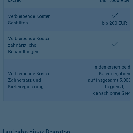
LASIK
bis 1.000 EUR
enthalt
Verbleibende Kosten
Sehhilfen
bis 200 EUR
Verbleibende Kosten
enthalt
zahnärztliche
Behandlungen
in den ersten beid
Verbleibende Kosten
Kalenderjahren
Zahnersatz und
auf insgesamt 5.000
Kieferregulierung
begrenzt,
danach ohne Gren
Laufbahn eines Beamten