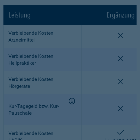
Leistung
Ergänzung
Verbleibende Kosten
nicht e
Arzneimittel
Verbleibende Kosten
nicht e
Heilpraktiker
Verbleibende Kosten
nicht e
Hörgeräte
Kur-Tagegeld bzw. Kur-
nicht e
Pauschale
enthalt
Verbleibende Kosten