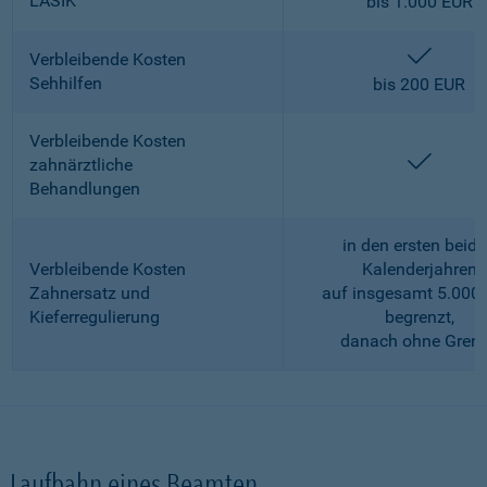
LASIK
bis 1.000 EUR
enthalt
Verbleibende Kosten
Sehhilfen
bis 200 EUR
Verbleibende Kosten
enthalt
zahnärztliche
Behandlungen
in den ersten beid
Verbleibende Kosten
Kalenderjahren
Zahnersatz und
auf insgesamt 5.000
Kieferregulierung
begrenzt,
danach ohne Gren
Laufbahn eines Beamten