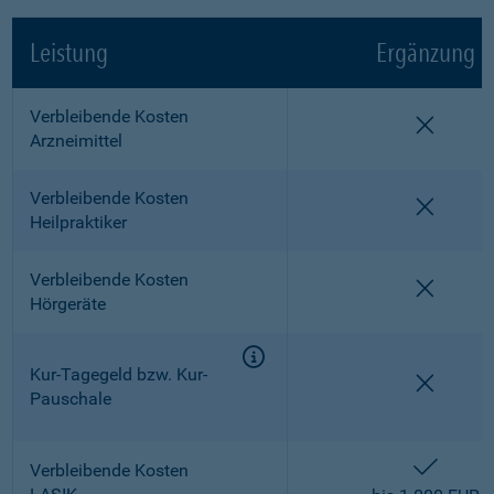
Leistung
Ergänzung
Verbleibende Kosten
nicht e
Arzneimittel
Verbleibende Kosten
nicht e
Heilpraktiker
Verbleibende Kosten
nicht e
Hörgeräte
Kur-Tagegeld bzw. Kur-
nicht e
Pauschale
enthalt
Verbleibende Kosten