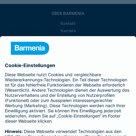
ÜBER BARMENIA
Kontakt
Karriere
Presse
Unternehmen
Anfahrt
Affiliate-Partner werden
Barmenia ist Teil der BarmeniaGothaer
BELIEBTE SEITEN
Kranken-Zusatzversicherung
Tierversicherungen
Haftpflichtversicherung
Hausratversicherung
SERVICE
Adresse ändern