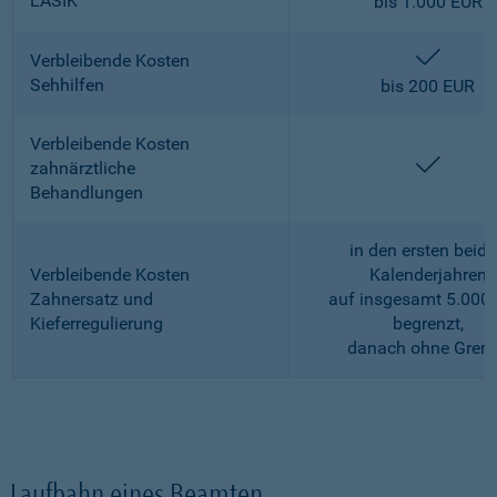
LASIK
bis 1.000 EUR
enthalt
Verbleibende Kosten
Sehhilfen
bis 200 EUR
Verbleibende Kosten
enthalt
zahnärztliche
Behandlungen
in den ersten beid
Verbleibende Kosten
Kalenderjahren
Zahnersatz und
auf insgesamt 5.000
Kieferregulierung
begrenzt,
danach ohne Gren
Laufbahn eines Beamten