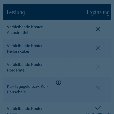
Leistung
Ergänzung
Verbleibende Kosten
nicht e
Arzneimittel
Verbleibende Kosten
nicht e
Heilpraktiker
Verbleibende Kosten
nicht e
Hörgeräte
Kur-Tagegeld bzw. Kur-
nicht e
Pauschale
enthalt
Verbleibende Kosten