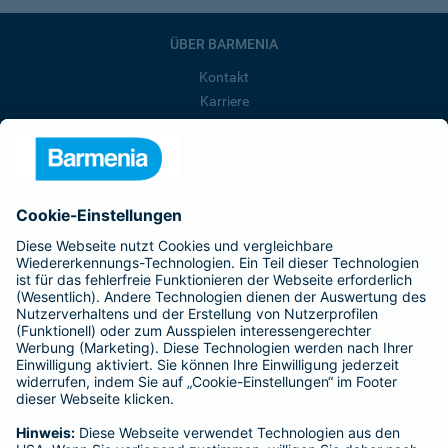
ÜBER BARMENIA
Kontakt
Karriere
Presse
Unternehmen
Anfahrt
Affiliate-Partner werden
Barmenia ist Teil der BarmeniaGothaer
BELIEBTE SEITEN
Kranken-Zusatzversicherung
Tierversicherungen
Haftpflichtversicherung
Hausratversicherung
SERVICE
Adresse ändern