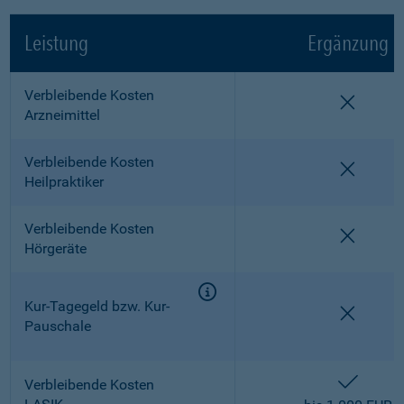
Leistung
Ergänzung
Verbleibende Kosten
nicht e
Arzneimittel
Verbleibende Kosten
nicht e
Heilpraktiker
Verbleibende Kosten
nicht e
Hörgeräte
Kur-Tagegeld bzw. Kur-
nicht e
Pauschale
enthalt
Verbleibende Kosten