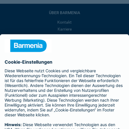
ÜBER BARMENIA
Kontakt
Karriere
Presse
Unternehmen
Anfahrt
Affiliate-Partner werden
Barmenia ist Teil der BarmeniaGothaer
BELIEBTE SEITEN
Kranken-Zusatzversicherung
Tierversicherungen
Haftpflichtversicherung
Hausratversicherung
SERVICE
Adresse ändern