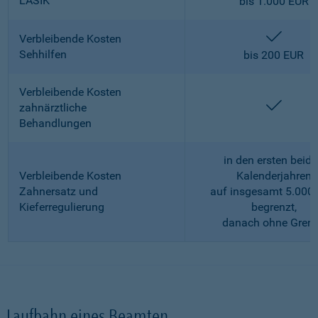
LASIK
bis 1.000 EUR
enthalt
Verbleibende Kosten
Sehhilfen
bis 200 EUR
Verbleibende Kosten
enthalt
zahnärztliche
Behandlungen
in den ersten beid
Verbleibende Kosten
Kalenderjahren
Zahnersatz und
auf insgesamt 5.000
Kieferregulierung
begrenzt,
danach ohne Gren
Laufbahn eines Beamten