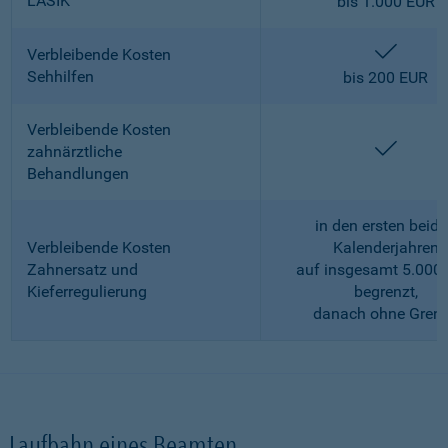
LASIK
bis 1.000 EUR
enthalt
Verbleibende Kosten
Sehhilfen
bis 200 EUR
Verbleibende Kosten
enthalt
zahnärztliche
Behandlungen
in den ersten beid
Verbleibende Kosten
Kalenderjahren
Zahnersatz und
auf insgesamt 5.000
Kieferregulierung
begrenzt,
danach ohne Gren
Laufbahn eines Beamten