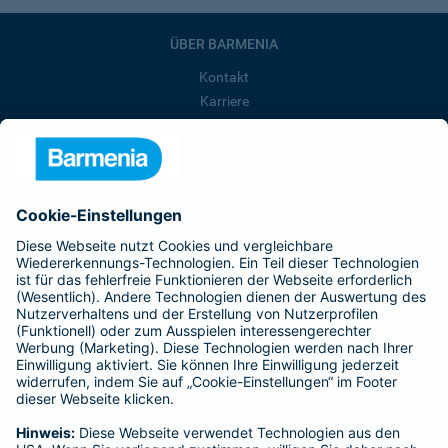
ÜBER BARMENIA
Kontakt
Karriere
Presse
Unternehmen
Anfahrt
Affiliate-Partner werden
Barmenia ist Teil der BarmeniaGothaer
BELIEBTE SEITEN
Kranken-Zusatzversicherung
Tierversicherungen
Haftpflichtversicherung
Hausratversicherung
SERVICE
Adresse ändern