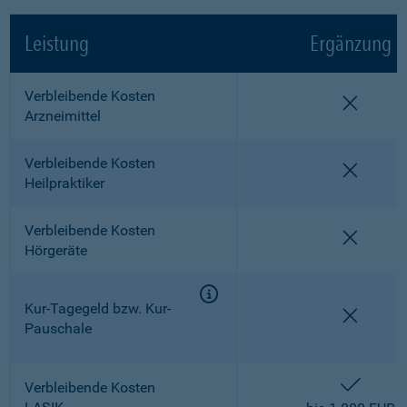
Leistung
Ergänzung
Verbleibende Kosten
nicht e
Arzneimittel
Verbleibende Kosten
nicht e
Heilpraktiker
Verbleibende Kosten
nicht e
Hörgeräte
Kur-Tagegeld bzw. Kur-
nicht e
Pauschale
enthalt
Verbleibende Kosten