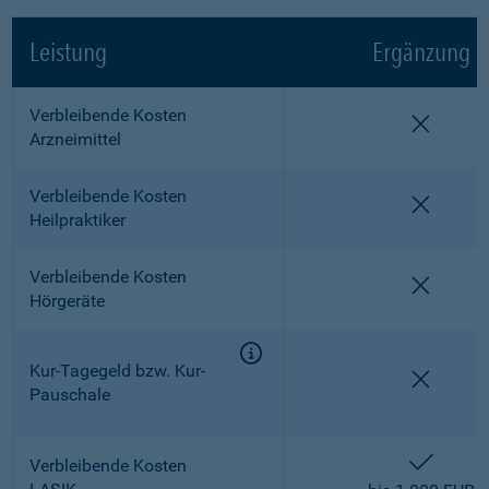
Leistung
Ergänzung
Verbleibende Kosten
nicht e
Arzneimittel
Verbleibende Kosten
nicht e
Heilpraktiker
Verbleibende Kosten
nicht e
Hörgeräte
Kur-Tagegeld bzw. Kur-
nicht e
Pauschale
enthalt
Verbleibende Kosten