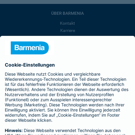
ÜBER BARMENIA
Kontakt
Karriere
Presse
Unternehmen
Anfahrt
Affiliate-Partner werden
Barmenia ist Teil der BarmeniaGothaer
BELIEBTE SEITEN
Kranken-Zusatzversicherung
Tierversicherungen
Haftpflichtversicherung
Hausratversicherung
SERVICE
Adresse ändern