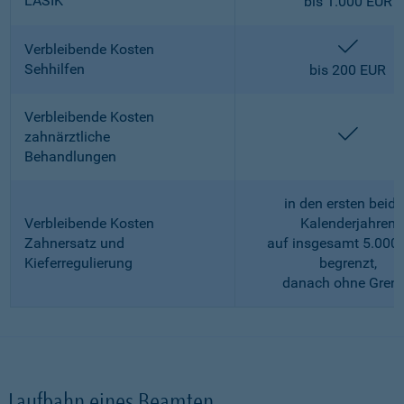
LASIK
bis 1.000 EUR
enthalt
Verbleibende Kosten
Sehhilfen
bis 200 EUR
Verbleibende Kosten
enthalt
zahnärztliche
Behandlungen
in den ersten beid
Verbleibende Kosten
Kalenderjahren
Zahnersatz und
auf insgesamt 5.000
Kieferregulierung
begrenzt,
danach ohne Gren
Laufbahn eines Beamten