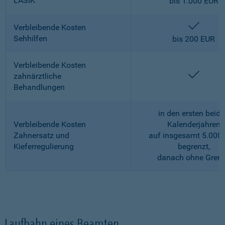
LASIK
bis 1.000 EUR
enthalt
Verbleibende Kosten
Sehhilfen
bis 200 EUR
Verbleibende Kosten
enthalt
zahnärztliche
Behandlungen
in den ersten beid
Verbleibende Kosten
Kalenderjahren
Zahnersatz und
auf insgesamt 5.000
Kieferregulierung
begrenzt,
danach ohne Gren
Laufbahn eines Beamten