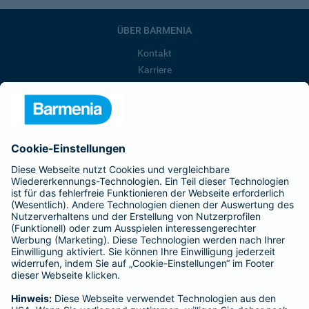
ÜBER BARMENIA
Kontakt
Karriere
Presse
Unternehmen
Anfahrt
Affiliate-Partner werden
Barmenia ist Teil der BarmeniaGothaer
BELIEBTE SEITEN
Kranken-Zusatzversicherung
Tierversicherungen
Haftpflichtversicherung
Hausratversicherung
SERVICE
Adresse ändern