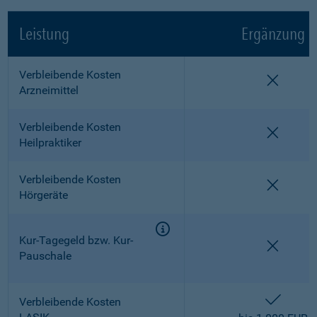
Leistung
Ergänzung
Verbleibende Kosten
nicht e
Arzneimittel
Verbleibende Kosten
nicht e
Heilpraktiker
Verbleibende Kosten
nicht e
Hörgeräte
Kur-Tagegeld bzw. Kur-
nicht e
Pauschale
enthalt
Verbleibende Kosten