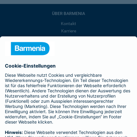
ÜBER BARMENIA
Kontakt
Karriere
Presse
Unternehmen
Anfahrt
Affiliate-Partner werden
Barmenia ist Teil der BarmeniaGothaer
BELIEBTE SEITEN
Kranken-Zusatzversicherung
Tierversicherungen
Haftpflichtversicherung
Hausratversicherung
SERVICE
Adresse ändern