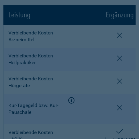
Leistung
Ergänzung
Verbleibende Kosten
nicht e
Arzneimittel
Verbleibende Kosten
nicht e
Heilpraktiker
Verbleibende Kosten
nicht e
Hörgeräte
Kur-Tagegeld bzw. Kur-
nicht e
Pauschale
enthalt
Verbleibende Kosten