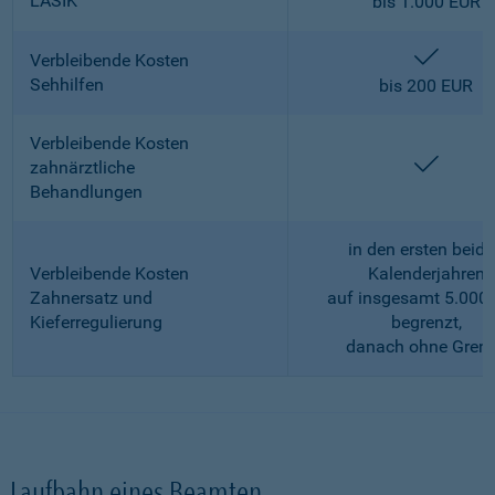
LASIK
bis 1.000 EUR
enthalt
Verbleibende Kosten
Sehhilfen
bis 200 EUR
Verbleibende Kosten
enthalt
zahnärztliche
Behandlungen
in den ersten beid
Verbleibende Kosten
Kalenderjahren
Zahnersatz und
auf insgesamt 5.000
Kieferregulierung
begrenzt,
danach ohne Gren
Laufbahn eines Beamten