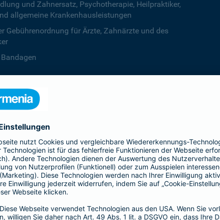
ng und Zahnersatz, Psychotherapie, Heilpraktiker,
nd allgemeine Krankenhausleistungen
r Gebührenordnung für Ärzte, Zahnärzte und des
ker
B. Bandagen
 beiden Kalenderjahren, ab dem dritten Jahr ist die
zentstufe unbegrenzt
deine Krankenversicherung