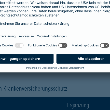
Krankenhaus
er
1-Bett-Absicherung
sicherst du dir zusätzlich folgende Leis
 (je nach gewähltem Baustein)
 einen Arzt oder eine Ärztin der Wahl ("Chefarztbehandlung")
hme der Wahlleistungen
orleistung der Beihilfe
en
m Krankenversicherungsschutz
Ergänzung