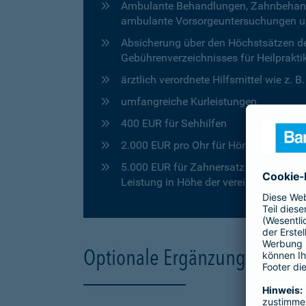
Ambulante Behandlungen, Zahnbehandlu
ambulante Vorsorgeuntersuchungen u
Absicherung über den Höchstsätzen de
Gebührenverzeichnisses für Heilprakti
ärztlich verordnete Hilfsmittel wie z. 
umfangreiche Kurleistungen
400 EUR für Sehhilfen
2.000 EUR pro Ohr für Hörgeräte
5.000 EUR für Zahnersatz in den ersten
Leistung in Höhe der vereinbarten Pro
Optionale Ergänzungen für 