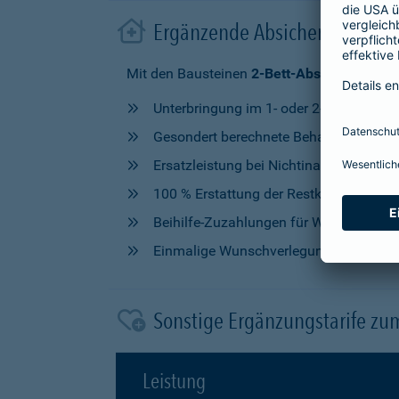
Ergänzende Absicherung im 
Mit den Bausteinen
2-Bett-Absicherung
od
Unterbringung im 1- oder 2-Bettzimmer
Gesondert berechnete Behandlung durch
Ersatzleistung bei Nichtinanspruchna
100 % Erstattung der Restkosten, nach V
Beihilfe-Zuzahlungen für Wahlleistung
Einmalige Wunschverlegung
Sonstige Ergänzungstarife zu
Leistung