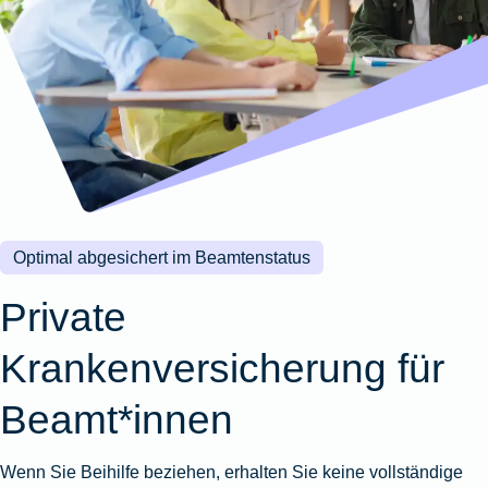
Wohnungsschutzbrief
Kunstversicherung
Montageversicherung
Zur
Zur
Zur
Gruppenunfall für
Gewässerschadenhaftpflicht
Reisehaftpflichtversicherung
Zur
Produktübersicht
Produktübersicht
Produktübersicht
Betriebe
Ausstellungsversicherung
Zur
Produktübersicht
Zur
Produktübersicht
Reiserücktrittsversicherung
Zur
Produktübersicht
Gruppenunfall für
Valorenversicherung
Produktübersicht
Vereine
Zur
Oldtimersammlungsversicherung
Produktübersicht
Zur
Produktübersicht
Optimal abgesichert im Beamtenstatus
Zur
Produktübersicht
Private
Krankenversicherung für
Beamt*innen
Wenn Sie Beihilfe beziehen, erhalten Sie keine vollständige