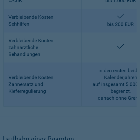
LASIK
bis 1.000 EUR
enthalt
Verbleibende Kosten
Sehhilfen
bis 200 EUR
Verbleibende Kosten
enthalt
zahnärztliche
Behandlungen
in den ersten beid
Verbleibende Kosten
Kalenderjahren
Zahnersatz und
auf insgesamt 5.000
Kieferregulierung
begrenzt,
danach ohne Gren
Laufbahn eines Beamten