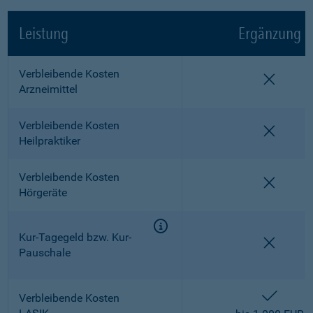
Leistung
Ergänzung
Verbleibende Kosten
nicht e
Arzneimittel
Verbleibende Kosten
nicht e
Heilpraktiker
Verbleibende Kosten
nicht e
Hörgeräte
Kur-Tagegeld bzw. Kur-
nicht e
Pauschale
enthalt
Verbleibende Kosten