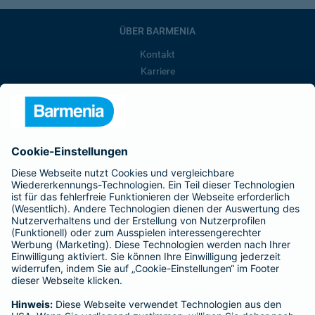
ÜBER BARMENIA
Kontakt
Karriere
Presse
Unternehmen
Anfahrt
Affiliate-Partner werden
Barmenia ist Teil der BarmeniaGothaer
BELIEBTE SEITEN
Kranken-Zusatzversicherung
Tierversicherungen
Haftpflichtversicherung
Hausratversicherung
SERVICE
Adresse ändern