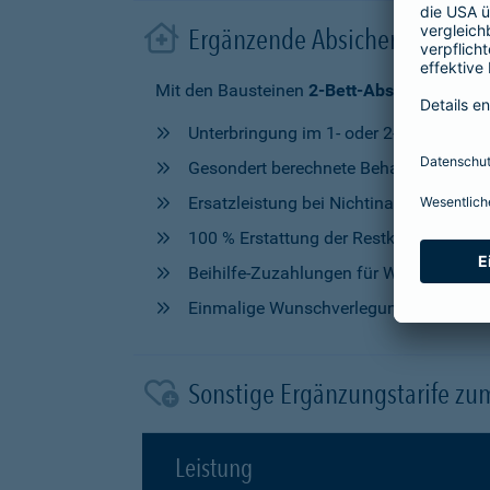
Ergänzende Absicherung im 
Mit den Bausteinen
2-Bett-Absicherung
od
Unterbringung im 1- oder 2-Bettzimmer
Gesondert berechnete Behandlung durch
Ersatzleistung bei Nichtinanspruchna
100 % Erstattung der Restkosten, nach V
Beihilfe-Zuzahlungen für Wahlleistung
Einmalige Wunschverlegung
Sonstige Ergänzungstarife zu
Leistung