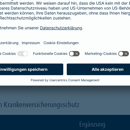
Krankenhaus
er
1-Bett-Absicherung
sicherst du dir zusätzlich folgende Leis
 (je nach gewähltem Baustein)
 einen Arzt oder eine Ärztin der Wahl ("Chefarztbehandlung")
hme der Wahlleistungen
orleistung der Beihilfe
en
m Krankenversicherungsschutz
Ergänzung