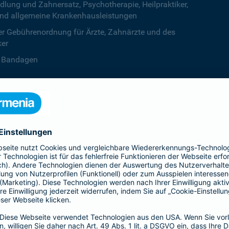
ng und Zahnersatz, Psychotherapie, Heilpraktiker,
nd allgemeine Krankenhausleistungen
r Gebührenordnung für Ärzte, Zahnärzte und des
ker
B. Bandagen
 beiden Kalenderjahren, ab dem dritten Jahr ist die
zentstufe unbegrenzt
deine Krankenversicherung