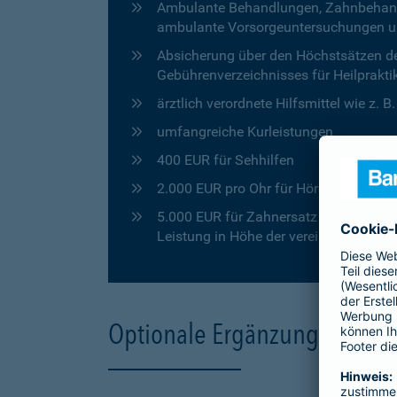
Ambulante Behandlungen, Zahnbehandlu
ambulante Vorsorgeuntersuchungen u
Absicherung über den Höchstsätzen de
Gebührenverzeichnisses für Heilprakti
ärztlich verordnete Hilfsmittel wie z. 
umfangreiche Kurleistungen
400 EUR für Sehhilfen
2.000 EUR pro Ohr für Hörgeräte
5.000 EUR für Zahnersatz in den ersten
Leistung in Höhe der vereinbarten Pro
Optionale Ergänzungen für 