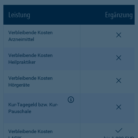
Leistung
Ergänzung
Verbleibende Kosten
nicht e
Arzneimittel
Verbleibende Kosten
nicht e
Heilpraktiker
Verbleibende Kosten
nicht e
Hörgeräte
Kur-Tagegeld bzw. Kur-
nicht e
Pauschale
enthalt
Verbleibende Kosten