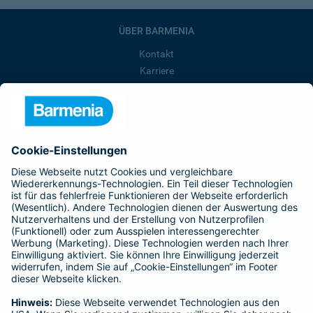
ÜBER BARMENIA
Kontakt
Karriere
Presse
Unternehmen
Anfahrt
Affiliate-Partner werden
Barmenia ist Teil der BarmeniaGothaer
BELIEBTE SEITEN
Kranken-Zusatzversicherung
Tierversicherungen
Haftpflichtversicherung
Hausratversicherung
SERVICE
Adresse ändern