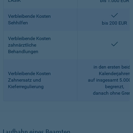
LASIK
bis 1.000 EUR
enthalt
Verbleibende Kosten
Sehhilfen
bis 200 EUR
Verbleibende Kosten
enthalt
zahnärztliche
Behandlungen
in den ersten beid
Verbleibende Kosten
Kalenderjahren
Zahnersatz und
auf insgesamt 5.000
Kieferregulierung
begrenzt,
danach ohne Gren
Laufbahn eines Beamten