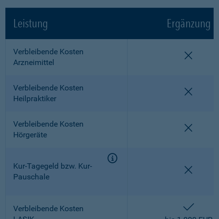
Leistung
Ergänzung
Verbleibende Kosten
nicht e
Arzneimittel
Verbleibende Kosten
nicht e
Heilpraktiker
Verbleibende Kosten
nicht e
Hörgeräte
Kur-Tagegeld bzw. Kur-
nicht e
Pauschale
enthalt
Verbleibende Kosten