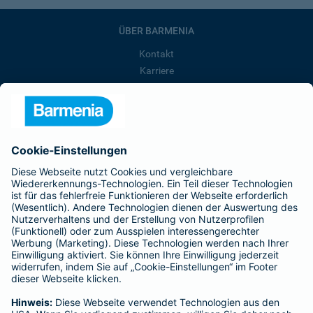
ÜBER BARMENIA
Kontakt
Karriere
Presse
Unternehmen
Anfahrt
Affiliate-Partner werden
Barmenia ist Teil der BarmeniaGothaer
BELIEBTE SEITEN
Kranken-Zusatzversicherung
Tierversicherungen
Haftpflichtversicherung
Hausratversicherung
SERVICE
Adresse ändern