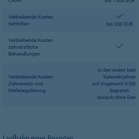
LASIK
bis 1.000 EUR
enthalt
Verbleibende Kosten
Sehhilfen
bis 200 EUR
Verbleibende Kosten
enthalt
zahnärztliche
Behandlungen
in den ersten beid
Verbleibende Kosten
Kalenderjahren
Zahnersatz und
auf insgesamt 5.000
Kieferregulierung
begrenzt,
danach ohne Gren
Laufbahn eines Beamten