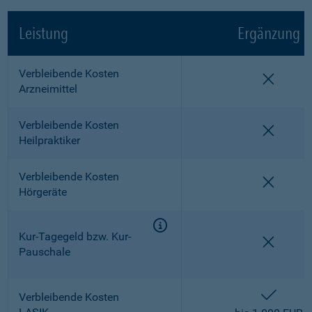
Leistung
Ergänzung
Verbleibende Kosten
nicht e
Arzneimittel
Verbleibende Kosten
nicht e
Heilpraktiker
Verbleibende Kosten
nicht e
Hörgeräte
Kur-Tagegeld bzw. Kur-
nicht e
Pauschale
enthalt
Verbleibende Kosten