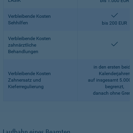
LASIK
bis 1.000 EUR
enthalt
Verbleibende Kosten
Sehhilfen
bis 200 EUR
Verbleibende Kosten
enthalt
zahnärztliche
Behandlungen
in den ersten beid
Verbleibende Kosten
Kalenderjahren
Zahnersatz und
auf insgesamt 5.000
Kieferregulierung
begrenzt,
danach ohne Gren
Laufbahn eines Beamten