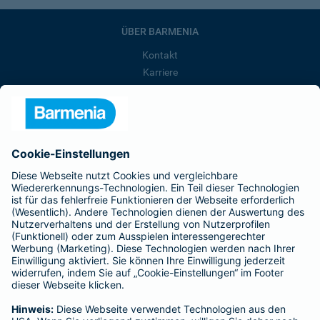
ÜBER BARMENIA
Kontakt
Karriere
Presse
Unternehmen
Anfahrt
Affiliate-Partner werden
Barmenia ist Teil der BarmeniaGothaer
BELIEBTE SEITEN
Kranken-Zusatzversicherung
Tierversicherungen
Haftpflichtversicherung
Hausratversicherung
SERVICE
Adresse ändern