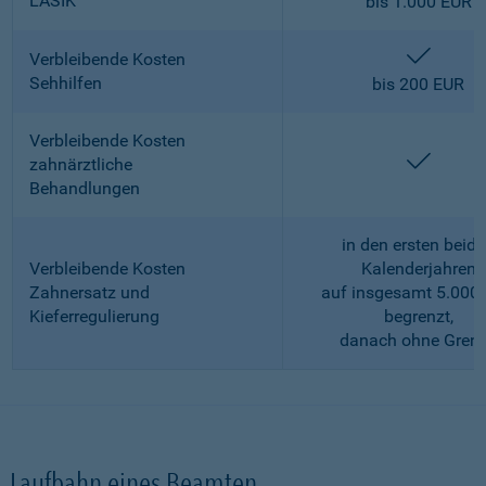
LASIK
bis 1.000 EUR
enthalt
Verbleibende Kosten
Sehhilfen
bis 200 EUR
Verbleibende Kosten
enthalt
zahnärztliche
Behandlungen
in den ersten beid
Verbleibende Kosten
Kalenderjahren
Zahnersatz und
auf insgesamt 5.000
Kieferregulierung
begrenzt,
danach ohne Gren
Laufbahn eines Beamten