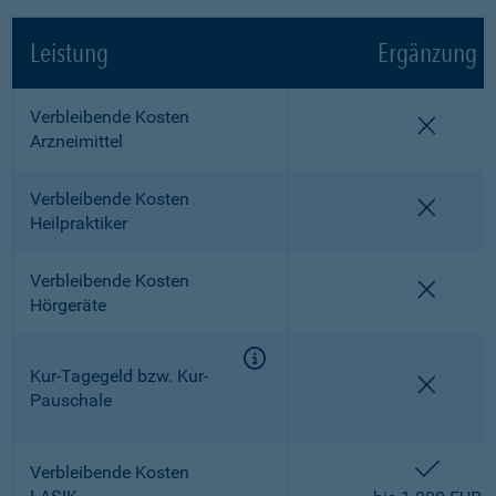
Leistung
Ergänzung
Verbleibende Kosten
nicht e
Arzneimittel
Verbleibende Kosten
nicht e
Heilpraktiker
Verbleibende Kosten
nicht e
Hörgeräte
Kur-Tagegeld bzw. Kur-
nicht e
Pauschale
enthalt
Verbleibende Kosten