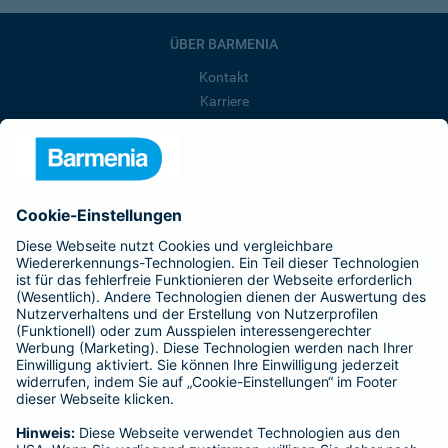
ÜBER BARMENIA
Kontakt
Karriere
Presse
Unternehmen
Anfahrt
Affiliate-Partner werden
Barmenia ist Teil der BarmeniaGothaer
BELIEBTE SEITEN
Kranken-Zusatzversicherung
Tierversicherungen
Haftpflichtversicherung
Hausratversicherung
SERVICE
Adresse ändern