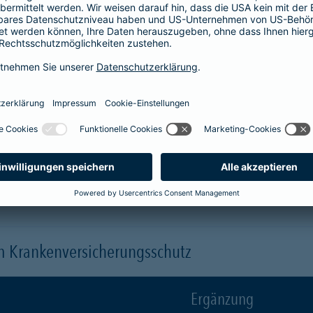
Krankenhaus
er
1-Bett-Absicherung
sicherst du dir zusätzlich folgende Leis
 (je nach gewähltem Baustein)
 einen Arzt oder eine Ärztin der Wahl ("Chefarztbehandlung")
hme der Wahlleistungen
orleistung der Beihilfe
en
m Krankenversicherungsschutz
Ergänzung