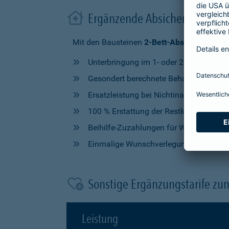
Ergänzende Absicherung im 
Mit den Bausteinen
2-Bett-Absicherung
od
Unterbringung im 1- oder 2-Bettzimmer
Gesondert berechnete Behandlung durch
Ersatzleistung bei Nichtinanspruchna
100 % Erstattung der Restkosten, nach V
Beihilfe-Zuzahlungen für Wahlleistung
Einmalige Wunschverlegung
Sonstige Ergänzungstarife zu
Leistung