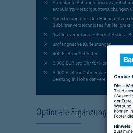
Ambulante Behandlungen, Zahnbehandlu
ambulante Vorsorgeuntersuchungen u
Absicherung über den Höchstsätzen de
Gebührenverzeichnisses für Heilprakti
ärztlich verordnete Hilfsmittel wie z. 
umfangreiche Kurleistungen
400 EUR für Sehhilfen
2.000 EUR pro Ohr für Hörgeräte
5.000 EUR für Zahnersatz in den ersten
Leistung in Höhe der vereinbarten Pro
Optionale Ergänzungen für 