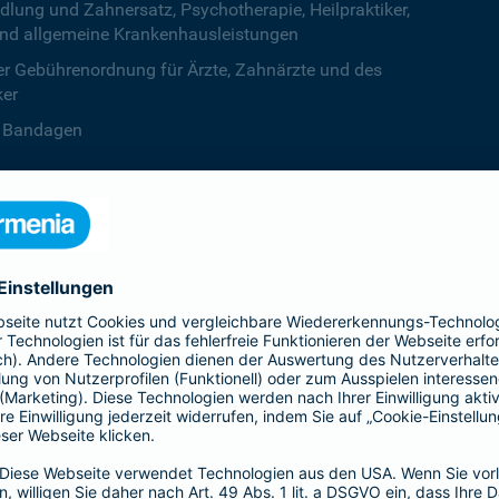
ng und Zahnersatz, Psychotherapie, Heilpraktiker,
nd allgemeine Krankenhausleistungen
r Gebührenordnung für Ärzte, Zahnärzte und des
ker
B. Bandagen
 beiden Kalenderjahren, ab dem dritten Jahr ist die
zentstufe unbegrenzt
deine Krankenversicherung