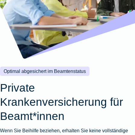
Wohnungsschutzbrief
Kunstversicherung
Montageversicherung
Zur
Zur
Zur
Gruppenunfall für
Gewässerschadenhaftpflicht
Reisehaftpflichtversicherung
Zur
Produktübersicht
Produktübersicht
Produktübersicht
Betriebe
Ausstellungsversicherung
Zur
Produktübersicht
Zur
Produktübersicht
Reiserücktrittsversicherung
Zur
Produktübersicht
Gruppenunfall für
Valorenversicherung
Produktübersicht
Vereine
Zur
Oldtimersammlungsversicherung
Produktübersicht
Zur
Produktübersicht
Optimal abgesichert im Beamtenstatus
Zur
Produktübersicht
Private
Krankenversicherung für
Beamt*innen
Wenn Sie Beihilfe beziehen, erhalten Sie keine vollständige