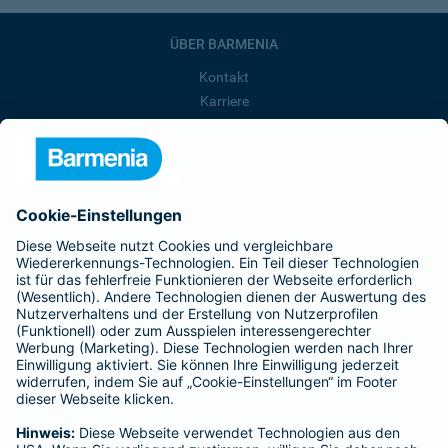
ÜBER BARMENIA
Kontakt
Karriere
Presse
Unternehmen
Anfahrt
Affiliate-Partner werden
Barmenia ist Teil der BarmeniaGothaer
BELIEBTE SEITEN
Kranken-Zusatzversicherung
Tierversicherungen
Haftpflichtversicherung
Hausratversicherung
SERVICE
Adresse ändern