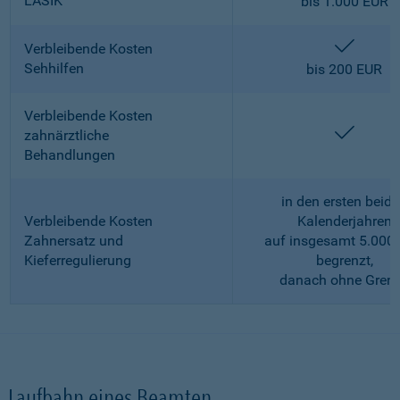
LASIK
bis 1.000 EUR
enthalt
Verbleibende Kosten
Sehhilfen
bis 200 EUR
Verbleibende Kosten
enthalt
zahnärztliche
Behandlungen
in den ersten beid
Verbleibende Kosten
Kalenderjahren
Zahnersatz und
auf insgesamt 5.000
Kieferregulierung
begrenzt,
danach ohne Gren
Laufbahn eines Beamten