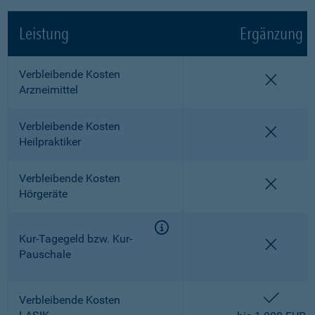
Leistung
Ergänzung
Verbleibende Kosten
nicht e
Arzneimittel
Verbleibende Kosten
nicht e
Heilpraktiker
Verbleibende Kosten
nicht e
Hörgeräte
Kur-Tagegeld bzw. Kur-
nicht e
Pauschale
enthalt
Verbleibende Kosten