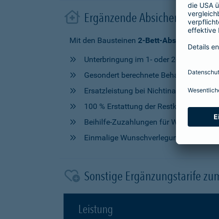
Ergänzende Absicherung im 
Mit den Bausteinen
2-Bett-Absicherung
od
Unterbringung im 1- oder 2-Bettzimmer
Gesondert berechnete Behandlung durch
Ersatzleistung bei Nichtinanspruchna
100 % Erstattung der Restkosten, nach V
Beihilfe-Zuzahlungen für Wahlleistung
Einmalige Wunschverlegung
Sonstige Ergänzungstarife zu
Leistung