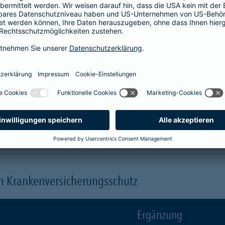
Krankenhaus
er
1-Bett-Absicherung
sicherst du dir zusätzlich folgende Leis
 (je nach gewähltem Baustein)
 einen Arzt oder eine Ärztin der Wahl ("Chefarztbehandlung")
hme der Wahlleistungen
orleistung der Beihilfe
en
m Krankenversicherungsschutz
Ergänzung