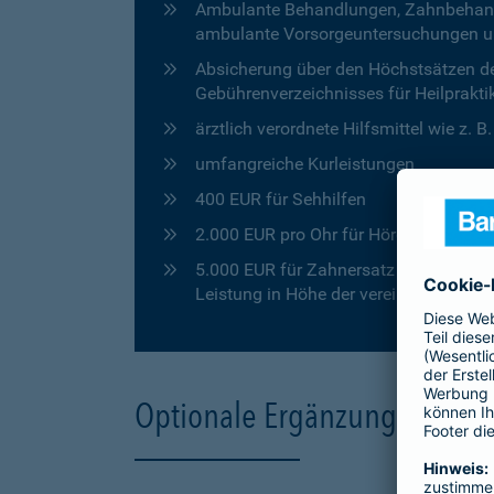
Ambulante Behandlungen, Zahnbehandlu
ambulante Vorsorgeuntersuchungen u
Absicherung über den Höchstsätzen de
Gebührenverzeichnisses für Heilprakti
ärztlich verordnete Hilfsmittel wie z. 
umfangreiche Kurleistungen
400 EUR für Sehhilfen
2.000 EUR pro Ohr für Hörgeräte
5.000 EUR für Zahnersatz in den ersten
Leistung in Höhe der vereinbarten Pro
Optionale Ergänzungen für 