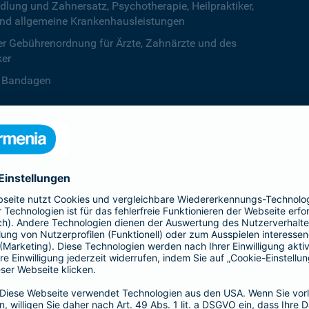
ng und Zahnersatz, Psychotherapie, Heilpraktiker,
nd allgemeine Krankenhausleistungen
r Gebührenordnung für Ärzte, Zahnärzte und des
ker
B. Bandagen
 beiden Kalenderjahren, ab dem dritten Jahr ist die
zentstufe unbegrenzt
deine Krankenversicherung