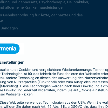
ng und Zahnersatz, Psychotherapie, Heilpraktiker,
nd allgemeine Krankenhausleistungen
r Gebührenordnung für Ärzte, Zahnärzte und des
ker
B. Bandagen
 beiden Kalenderjahren, ab dem dritten Jahr ist die
zentstufe unbegrenzt
deine Krankenversicherung