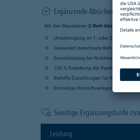
Ergänzende Absicherung im 
Mit den Bausteinen
2-Bett-Absicherung
od
Unterbringung im 1- oder 2-Bettzimmer
Gesondert berechnete Behandlung durch
Ersatzleistung bei Nichtinanspruchna
100 % Erstattung der Restkosten, nach V
Beihilfe-Zuzahlungen für Wahlleistung
Einmalige Wunschverlegung
Sonstige Ergänzungstarife zu
Leistung