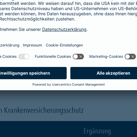
Krankenhaus
er
1-Bett-Absicherung
sicherst du dir zusätzlich folgende Leis
 (je nach gewähltem Baustein)
 einen Arzt oder eine Ärztin der Wahl ("Chefarztbehandlung")
hme der Wahlleistungen
orleistung der Beihilfe
en
m Krankenversicherungsschutz
Ergänzung