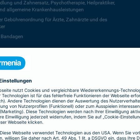
ng und Zahnersatz, Psychotherapie, Heilpraktiker,
nd allgemeine Krankenhausleistungen
r Gebührenordnung für Ärzte, Zahnärzte und des
ker
B. Bandagen
 beiden Kalenderjahren, ab dem dritten Jahr ist die
zentstufe unbegrenzt
deine Krankenversicherung