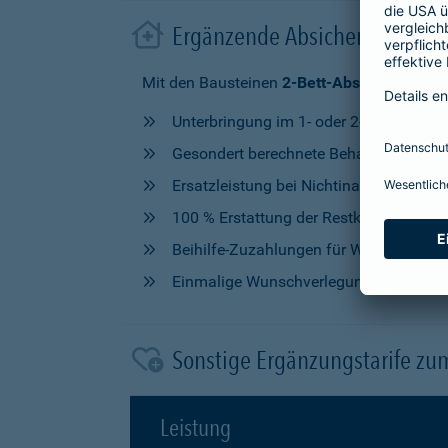
Ergänzende Absicherung im 
Mit den Bausteinen
2-Bett-Absicherung
od
Unterbringung im 1- oder 2-Bettzimmer
Gesondert berechnete Behandlung durch
Ersatzleistung bei Nichtinanspruchna
100 % Erstattung der Restkosten, nach V
Beihilfe-Zuzahlungen für Wahlleistung
Einmalige Wunschverlegung
Sonstige Ergänzungstarife zu
Leistung