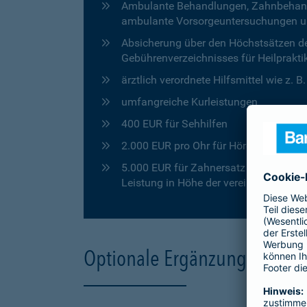
Ambulante Behandlungen, Zahnbehandlu
ambulante Vorsorgeuntersuchungen u
Absicherung über den Höchstsätzen de
Gebührenverzeichnisses für Heilprakti
ärztlich verordnete Hilfsmittel wie z. 
umfangreiche Kurleistungen
400 EUR für Sehhilfen
2.000 EUR pro Ohr für Hörgeräte
5.000 EUR für Zahnersatz in den ersten
Leistung in Höhe der vereinbarten Pro
Optionale Ergänzungen für 