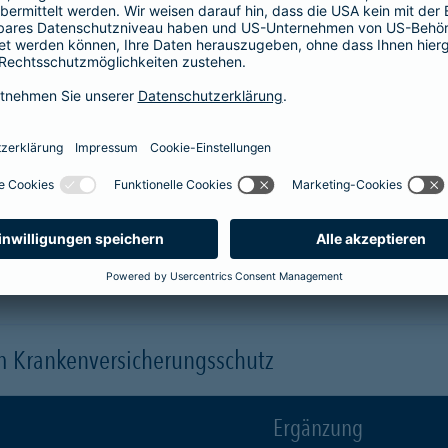
Krankenhaus
er
1-Bett-Absicherung
sicherst du dir zusätzlich folgende Leis
 (je nach gewähltem Baustein)
 einen Arzt oder eine Ärztin der Wahl ("Chefarztbehandlung")
hme der Wahlleistungen
orleistung der Beihilfe
en
m Krankenversicherungsschutz
Ergänzung