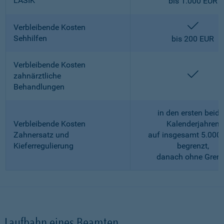
LASIK
bis 1.000 EUR
enthalt
Verbleibende Kosten
Sehhilfen
bis 200 EUR
Verbleibende Kosten
enthalt
zahnärztliche
Behandlungen
in den ersten beid
Verbleibende Kosten
Kalenderjahren
Zahnersatz und
auf insgesamt 5.000
Kieferregulierung
begrenzt,
danach ohne Gren
Laufbahn eines Beamten