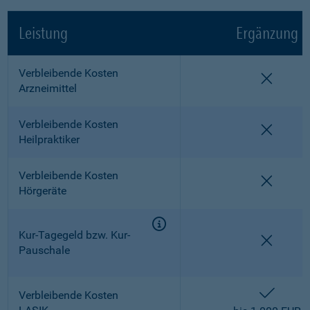
Leistung
Ergänzung
Verbleibende Kosten
nicht e
Arzneimittel
Verbleibende Kosten
nicht e
Heilpraktiker
Verbleibende Kosten
nicht e
Hörgeräte
Kur-Tagegeld bzw. Kur-
nicht e
Pauschale
enthalt
Verbleibende Kosten