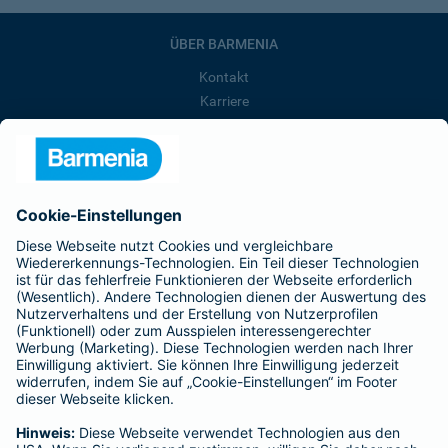
ÜBER BARMENIA
Kontakt
Karriere
Presse
Unternehmen
Anfahrt
Affiliate-Partner werden
Barmenia ist Teil der BarmeniaGothaer
BELIEBTE SEITEN
Kranken-Zusatzversicherung
Tierversicherungen
Haftpflichtversicherung
Hausratversicherung
SERVICE
Adresse ändern