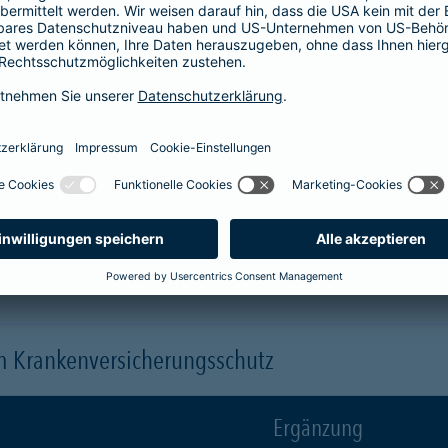
Krankenhaus
er
1-Bett-Absicherung
sicherst du dir zusätzlich folgende Leis
 (je nach gewähltem Baustein)
 einen Arzt oder eine Ärztin der Wahl ("Chefarztbehandlung")
hme der Wahlleistungen
orleistung der Beihilfe
en
m Krankenversicherungsschutz
Ergänzung