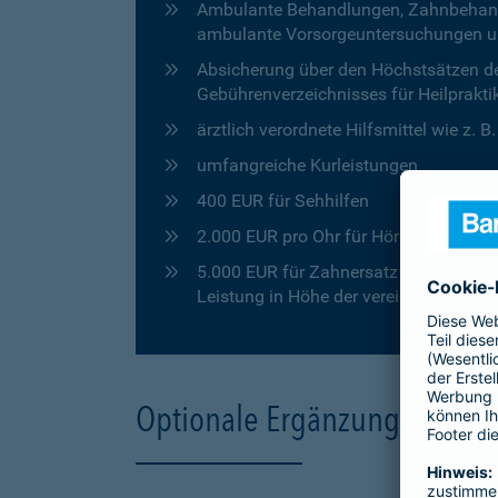
Ambulante Behandlungen, Zahnbehandlu
ambulante Vorsorgeuntersuchungen u
Absicherung über den Höchstsätzen de
Gebührenverzeichnisses für Heilprakti
ärztlich verordnete Hilfsmittel wie z. 
umfangreiche Kurleistungen
400 EUR für Sehhilfen
2.000 EUR pro Ohr für Hörgeräte
5.000 EUR für Zahnersatz in den ersten
Leistung in Höhe der vereinbarten Pro
Optionale Ergänzungen für 