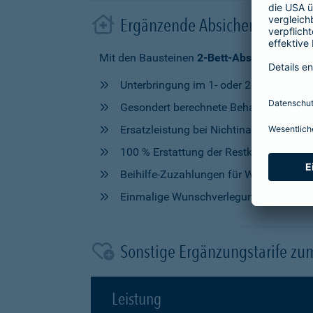
Ergänzende Absicherung im 
Mit den Bausteinen
2-Bett-Absicherung
od
Unterbringung im 1- oder 2-Bettzimmer
Gesondert berechnete Behandlung durch
Ersatzleistung bei Nichtinanspruchna
100 % Erstattung der Restkosten, nach V
Beihilfe-Zuzahlungen für Wahlleistung
Einmalige Wunschverlegung
Sonstige Ergänzungstarife zu
Leistung