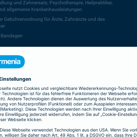
ng und Zahnersatz, Psychotherapie, Heilpraktiker,
nd allgemeine Krankenhausleistungen
r Gebührenordnung für Ärzte, Zahnärzte und des
ker
B. Bandagen
 beiden Kalenderjahren, ab dem dritten Jahr ist die
zentstufe unbegrenzt
deine Krankenversicherung