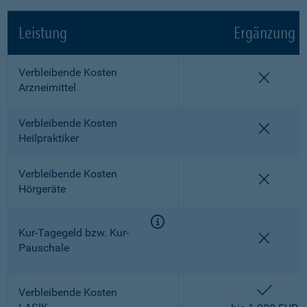
Leistung
Ergänzung
Verbleibende Kosten
nicht e
Arzneimittel
Verbleibende Kosten
nicht e
Heilpraktiker
Verbleibende Kosten
nicht e
Hörgeräte
Kur-Tagegeld bzw. Kur-
nicht e
Pauschale
enthalt
Verbleibende Kosten