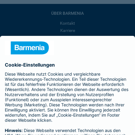
ÜBER BARMENIA
Kontakt
Karriere
Presse
Unternehmen
Anfahrt
Affiliate-Partner werden
Barmenia ist Teil der BarmeniaGothaer
BELIEBTE SEITEN
Kranken-Zusatzversicherung
Tierversicherungen
Haftpflichtversicherung
Hausratversicherung
SERVICE
Adresse ändern