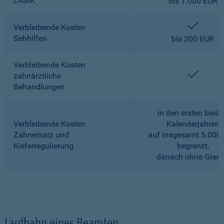
LASIK
bis 1.000 EUR
enthalt
Verbleibende Kosten
Sehhilfen
bis 200 EUR
Verbleibende Kosten
enthalt
zahnärztliche
Behandlungen
in den ersten beid
Verbleibende Kosten
Kalenderjahren
Zahnersatz und
auf insgesamt 5.000
Kieferregulierung
begrenzt,
danach ohne Gren
Laufbahn eines Beamten