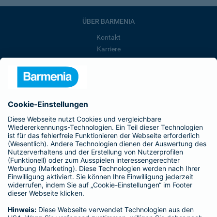
ÜBER BARMENIA
Kontakt
Karriere
Presse
Unternehmen
Anfahrt
Affiliate-Partner werden
Barmenia ist Teil der BarmeniaGothaer
BELIEBTE SEITEN
Kranken-Zusatzversicherung
Tierversicherungen
Haftpflichtversicherung
Hausratversicherung
SERVICE
Adresse ändern