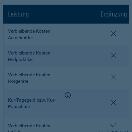
Leistung
Ergänzung
Verbleibende Kosten
nicht e
Arzneimittel
Verbleibende Kosten
nicht e
Heilpraktiker
Verbleibende Kosten
nicht e
Hörgeräte
Kur-Tagegeld bzw. Kur-
nicht e
Pauschale
enthalt
Verbleibende Kosten