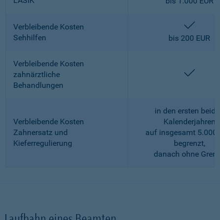
LASIK
bis 1.000 EUR
enthalt
Verbleibende Kosten
Sehhilfen
bis 200 EUR
Verbleibende Kosten
enthalt
zahnärztliche
Behandlungen
in den ersten beid
Verbleibende Kosten
Kalenderjahren
Zahnersatz und
auf insgesamt 5.000
Kieferregulierung
begrenzt,
danach ohne Gren
Laufbahn eines Beamten