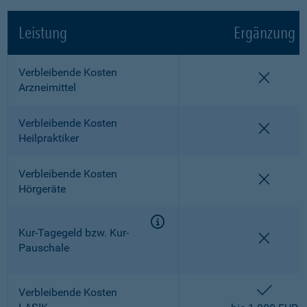
Leistung
Ergänzung
Verbleibende Kosten
nicht e
Arzneimittel
Verbleibende Kosten
nicht e
Heilpraktiker
Verbleibende Kosten
nicht e
Hörgeräte
Kur-Tagegeld bzw. Kur-
nicht e
Pauschale
enthalt
Verbleibende Kosten