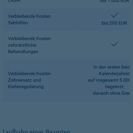
LASIK
bis 1.000 EUR
enthalt
Verbleibende Kosten
Sehhilfen
bis 200 EUR
Verbleibende Kosten
enthalt
zahnärztliche
Behandlungen
in den ersten beid
Verbleibende Kosten
Kalenderjahren
Zahnersatz und
auf insgesamt 5.000
Kieferregulierung
begrenzt,
danach ohne Gren
Laufbahn eines Beamten