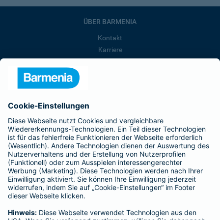
ÜBER BARMENIA
Kontakt
Karriere
Presse
Unternehmen
Anfahrt
Affiliate-Partner werden
Barmenia ist Teil der BarmeniaGothaer
BELIEBTE SEITEN
Kranken-Zusatzversicherung
Tierversicherungen
Haftpflichtversicherung
Hausratversicherung
SERVICE
Adresse ändern