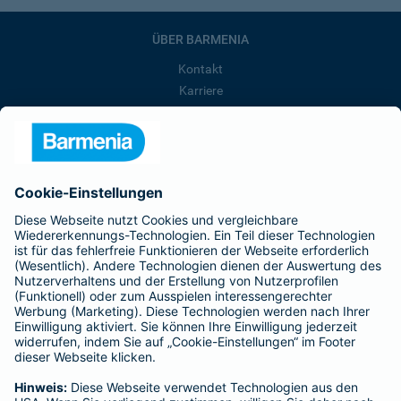
ÜBER BARMENIA
Kontakt
Karriere
Presse
Unternehmen
Anfahrt
Affiliate-Partner werden
Barmenia ist Teil der BarmeniaGothaer
BELIEBTE SEITEN
Kranken-Zusatzversicherung
Tierversicherungen
Haftpflichtversicherung
Hausratversicherung
SERVICE
Adresse ändern