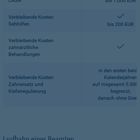
LASIK
bis 1.000 EUR
enthalt
Verbleibende Kosten
Sehhilfen
bis 200 EUR
Verbleibende Kosten
enthalt
zahnärztliche
Behandlungen
in den ersten beid
Verbleibende Kosten
Kalenderjahren
Zahnersatz und
auf insgesamt 5.000
Kieferregulierung
begrenzt,
danach ohne Gren
Laufbahn eines Beamten