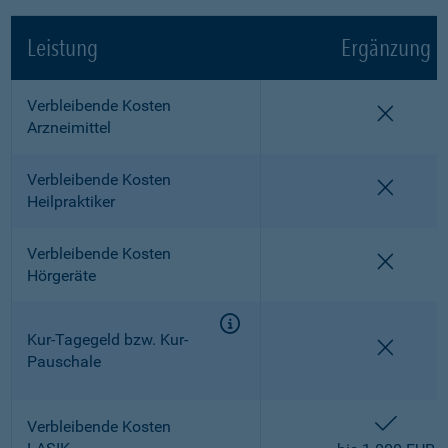
Leistung
Ergänzung
Verbleibende Kosten
nicht e
Arzneimittel
Verbleibende Kosten
nicht e
Heilpraktiker
Verbleibende Kosten
nicht e
Hörgeräte
Kur-Tagegeld bzw. Kur-
nicht e
Pauschale
enthalt
Verbleibende Kosten