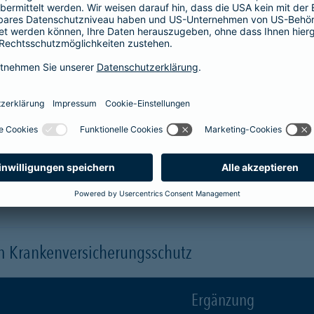
Krankenhaus
er
1-Bett-Absicherung
sicherst du dir zusätzlich folgende Leis
 (je nach gewähltem Baustein)
 einen Arzt oder eine Ärztin der Wahl ("Chefarztbehandlung")
hme der Wahlleistungen
orleistung der Beihilfe
en
m Krankenversicherungsschutz
Ergänzung