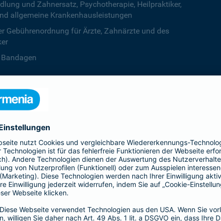
ng und Zahnersatz, Psychotherapie, Heilpraktiker,
nd allgemeine Krankenhausleistungen
r Gebührenordnung für Ärzte, Zahnärzte und des
ker
B. Bandagen
 beiden Kalenderjahren, ab dem dritten Jahr ist die
zentstufe unbegrenzt
deine Krankenversicherung