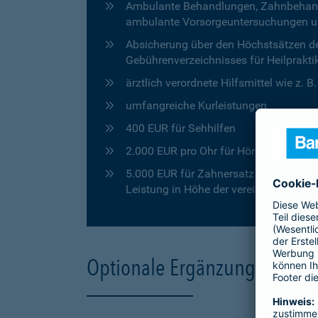
Ambulante Behandlungen, Zahnbehandlu
ambulante Vorsorgeuntersuchungen u
Absicherung über den Höchstsätzen de
Gebührenverzeichnisses für Heilprakti
ärztlich verordnete Hilfsmittel wie z. 
umfangreiche Kurleistungen
400 EUR für Sehhilfen
2.000 EUR pro Ohr für Hörgeräte
5.000 EUR für Zahnersatz in den ersten
Leistung in Höhe der vereinbarten Pro
Optionale Ergänzungen für 