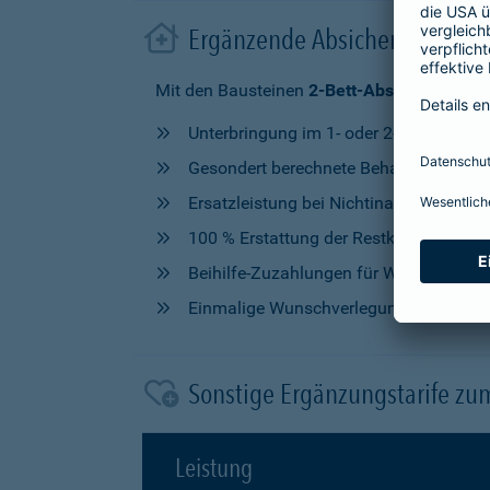
Ergänzende Absicherung im 
Mit den Bausteinen
2-Bett-Absicherung
od
Unterbringung im 1- oder 2-Bettzimmer
Gesondert berechnete Behandlung durch
Ersatzleistung bei Nichtinanspruchna
100 % Erstattung der Restkosten, nach V
Beihilfe-Zuzahlungen für Wahlleistung
Einmalige Wunschverlegung
Sonstige Ergänzungstarife zu
Leistung