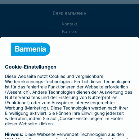
ÜBER BARMENIA
Kontakt
Karriere
Presse
Unternehmen
Anfahrt
Affiliate-Partner werden
Barmenia ist Teil der BarmeniaGothaer
BELIEBTE SEITEN
Kranken-Zusatzversicherung
Tierversicherungen
Haftpflichtversicherung
Hausratversicherung
SERVICE
Adresse ändern