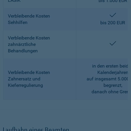
LASIK
bis 1.000 EUR
enthalt
Verbleibende Kosten
Sehhilfen
bis 200 EUR
Verbleibende Kosten
enthalt
zahnärztliche
Behandlungen
in den ersten beid
Verbleibende Kosten
Kalenderjahren
Zahnersatz und
auf insgesamt 5.000
Kieferregulierung
begrenzt,
danach ohne Gren
Laufbahn eines Beamten