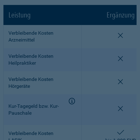
Leistung
Ergänzung
Verbleibende Kosten
nicht e
Arzneimittel
Verbleibende Kosten
nicht e
Heilpraktiker
Verbleibende Kosten
nicht e
Hörgeräte
Kur-Tagegeld bzw. Kur-
nicht e
Pauschale
enthalt
Verbleibende Kosten